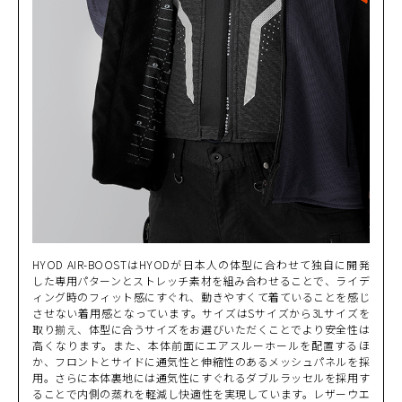
カラー・サイズ選択
BLACK
カートに入れる
M
(税込)
¥43,890
BLACK
カートに入れる
MW
(税込)
¥43,890
HYOD AIR-BOOSTはHYODが日本人の体型に合わせて独自に開発
した専用パターンとストレッチ素材を組み合わせることで、ライデ
BLACK
ィング時のフィット感にすぐれ、動きやすくて着ていることを感じ
カートに入れる
LW
させない着用感となっています。サイズはSサイズから3Lサイズを
(税込)
¥43,890
取り揃え、体型に合うサイズをお選びいただくことでより安全性は
高くなります。また、本体前面にエアスルーホールを配置するほ
BLACK
か、フロントとサイドに通気性と伸縮性のあるメッシュパネルを採
カートに入れる
LLW
用。さらに本体裏地には通気性にすぐれるダブルラッセルを採用す
(税込)
¥43,890
ることで内側の蒸れを軽減し快適性を実現しています。レザーウエ