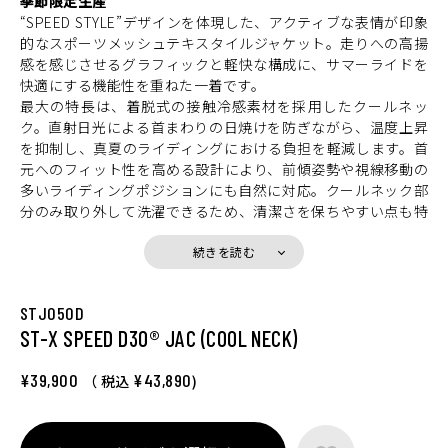
季節限定生産
“SPEED STYLE”デザインを体現した、アクティブな表情が印象
的なスポーツメッシュテキスタイルジャケット。走りへの高揚
感を感じさせるグラフィックと軽快な構成に、サマーライドを
快適にする機能性を重ねた一着です。
最大の特長は、着脱式の接触冷感素材を採用したクールネッ
ク。直射日光による首まわりの日焼けを防ぎながら、温度上昇
を抑制し、真夏のライディングにおける負担を軽減します。首
元へのフィット性を高める設計により、前傾姿勢や視線移動の
多いライディングポジションにも自然に対応。クールネック部
分のみ取り外して洗濯できるため、清潔さを保ちやすい点も特
長です。
パターンには、ライディング時の快適さを追求したHYOD独自
続きを読む
のST-Xパターンを採用。前傾姿勢での上半身の収まりやハンド
ル操作に伴う肩・腕の動きに自然に追従し、スポーツライディ
STJ050D
ングでも安定したフィット感をもたらします。
ST-X SPEED D3O® JAC (COOL NECK)
マテリアルには、適度なハリを持ちながら軽量でソフト、かつ
強度にも優れたテキスタイルメッシュを使用。走行風を効率よ
く取り込み、裏地には吸汗速乾性に優れたHYODロゴ入りエア
¥39,900
¥43,890
（ 税込
)
ーメッシュを採用することで、汗をかいてもベタつきにくいコ
ンディションを保ちます。袖口にはEVOKEシリーズのインサレ
ーションウエアと連結できるスナップボタンを備え、気温の変