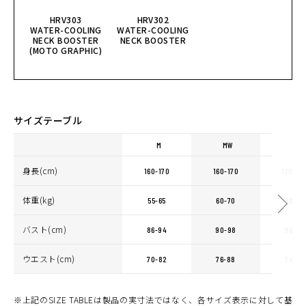
HRV303
HRV302
WATER-COOLING
WATER-COOLING
NECK BOOSTER
NECK BOOSTER
(MOTO GRAPHIC)
サイズテーブル
M
MW
L
身長(cm)
160-170
160-170
170-18
体重(kg)
55-65
60-70
60-70
バスト(cm)
86-94
90-98
90-98
ウエスト(cm)
70-82
76-88
74-86
※上記のSIZE TABLEは製品の実寸法ではなく、各サイズ表示に対して基