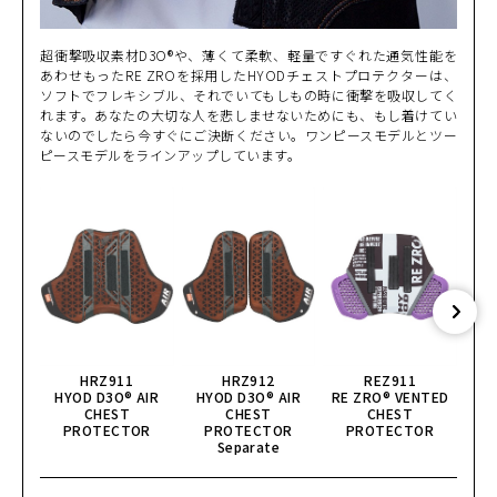
超衝撃吸収素材D3O®や、薄くて柔軟、軽量ですぐれた通気性能を
あわせもったRE ZROを採用したHYODチェストプロテクターは、
ソフトでフレキシブル、それでいてもしもの時に衝撃を吸収してく
れます。あなたの大切な人を悲しませないためにも、もし着けてい
ないのでしたら今すぐにご決断ください。ワンピースモデルとツー
ピースモデルをラインアップしています。
HRZ911
HRZ912
REZ911
HYOD D3O® AIR
HYOD D3O® AIR
RE ZRO® VENTED
CHEST
CHEST
CHEST
GHO
PROTECTOR
PROTECTOR
PROTECTOR
Separate