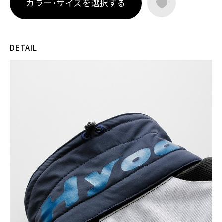
カラー･サイズを選択する
化にも柔軟に対応。
プロテクションには、薄く柔軟なエアースルー構造のD3O® Dia
blo™プロテクター（CE規格 LEVEL1）を肩・肘に装備。軽量で
動きを妨げにくく、まるで着けていないかのような自然な装着
DETAIL
感を実現しています。
首元から快適性を支えるクールネックを備えたこのモデルは、
暑い季節でも走ることを前向きに楽しみたいライダーに向けた
スポーツメッシュジャケットです。