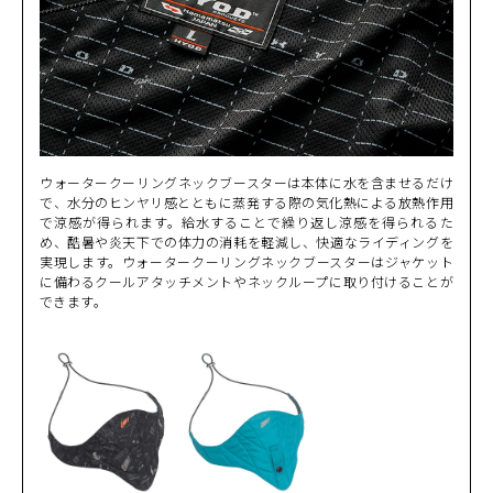
ウォータークーリングネックブースターは本体に水を含ませるだけ
で、水分のヒンヤリ感とともに蒸発する際の気化熱による放熱作用
で涼感が得られます。給水することで繰り返し涼感を得られるた
め、酷暑や炎天下での体力の消耗を軽減し、快適なライディングを
実現します。ウォータークーリングネックブースターはジャケット
に備わるクールアタッチメントやネックループに取り付けることが
できます。