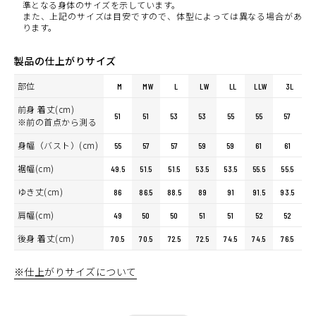
準となる身体のサイズを示しています。
また、上記のサイズは目安ですので、体型によっては異なる場合があ
ります。
製品の仕上がりサイズ
部位
M
MW
L
LW
LL
LLW
3L
前身 着丈(cm)
51
51
53
53
55
55
57
※前の首点から測る
身幅（バスト）(cm)
55
57
57
59
59
61
61
裾幅(cm)
49.5
51.5
51.5
53.5
53.5
55.5
55.5
ゆき丈(cm)
86
86.5
88.5
89
91
91.5
93.5
肩幅(cm)
49
50
50
51
51
52
52
後身 着丈(cm)
70.5
70.5
72.5
72.5
74.5
74.5
76.5
※仕上がりサイズについて