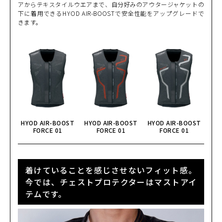
アからテキスタイルウエアまで、自分好みのアウタージャケットの
BLACK/RED
下に着用できるHYOD AIR-BOOSTで安全性能をアップグレードで
カートに入れる
L
きます。
(税込)
¥43,890
BLACK/WHITE
カートに入れる
MW
(税込)
¥43,890
BLACK/WHITE
カートに入れる
L
(税込)
¥43,890
BLACK/WHITE
HYOD AIR-BOOST
HYOD AIR-BOOST
HYOD AIR-BOOST
カートに入れる
LW
FORCE 01
FORCE 01
FORCE 01
(税込)
¥43,890
GREY/BLACK
カートに入れる
M
着けていることを感じさせないフィット感。
(税込)
¥43,890
今では、チェストプロテクターはマストアイ
テムです。
GREY/BLACK
カートに入れる
MW
(税込)
¥43,890