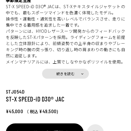
季節限定生産
ST-X SPEED-iD D3O® JACは、ST-Xテキスタイルジャケットの
中でも、最もスポーツマインドを色濃く体現したモデル。
操作性・運動性・通気性を高いレベルでバランスさせ、走りに
集中できる着用感を追求した一着です。
パターンには、HYODレザースーツ開発からのフィードバック
を反映したST-Xパターンを採用。ライディングフォームを前提
とした立体設計により、前傾姿勢での上半身の収まりやブレー
キング時の腕の突っ張り、切り返し時の肩まわりの動きにも自
然に追従します。
メインマテリアルには、上質でしなやかなポリツイルを使用。
ピンホール加工によって走行風を効率よく導入し、脇下から袖
口・裾口にかけて広範囲に配置したビッグホールメッシュが積
続きを読む
極的にエアフローを生み出します。裏地には吸汗速乾性に優れ
たHYODオリジナルエアメッシュを採用し、運動量の多いシー
STJ054D
ンでも快適なコンディションをキープ。
ST-X SPEED-iD D3O® JAC
プロテクションは、ショルダーとエルボーにD3O Diablo™プロ
テクター（CE規格 LEVEL1）を装備。軽量かつフレキシブルな
特性により、激しい動きにもスムーズに追従します。バックボ
¥45,000
¥49,500
（ 税込
)
ーンには軽量でソフトなウレタンフォームを内蔵し、快適性と
のバランスにも配慮。
上腕アジャスターベルトは高速走行時のバタつきを抑え、袖