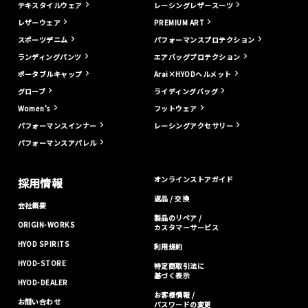
テキスタイルウェア
レーシングレザースーツ
レザーウェア
PREMIUM ART
スポーツデニム
パフォーマンスプロテクション
ランディングパンツ
エアバッグプロテクション
ポータブルキャップ
Arai×HYODヘルメット
グローブ
ライディングバッグ
Women's
フットウェア
パフォーマンスインナー
レーシングアクセサリー
パフォーマンスアパレル
オンラインストアガイド
採用情報
返品 / 交換
会社概要
製品のリペア /
ORIGIN-WORKS
カスタマーサービス
HYOD SPIRITS
利用規約
HYOD-STORE
特定商取引法に
基づく表示
HYOD-DEALER
お客様情報 /
お問い合わせ
パスワードの変更