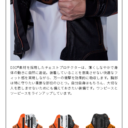
カートに入れる
L
(税込)
¥49,500
iD-WHITE
カートに入れる
LW
(税込)
¥49,500
iD-WHITE
カートに入れる
LL
(税込)
¥49,500
iD-WHITE
カートに入れる
LLW
D3O®素材を採用したチェストプロテクターは、薄くしなやかで身
(税込)
¥49,500
体の動きに自然に追従。装着していることを意識させない快適なフ
ィット感を実現しながら、万一の衝撃を効果的に吸収します。胸部
は特に守りたい重要な部位のひとつ。自分自身はもちろん、大切な
iD-WHITE
カートに入れる
3L
人を悲しませないためにも備えておきたい装備です。ワンピースと
(税込)
¥49,500
ツーピースをラインアップしています。
NAVY
カートに入れる
M
(税込)
¥49,500
NAVY