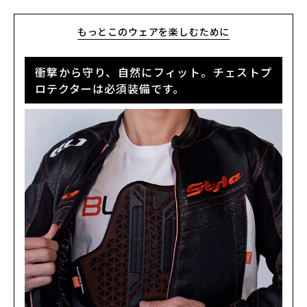
BLACK/BLACK
カートに入れる
LW
(税込)
¥49,500
もっとこのウェアを楽しむために
BLACK/BLACK
カートに入れる
LLW
衝撃から守り、自然にフィット。チェストプ
(税込)
¥49,500
ロテクターは必須装備です。
BLACK/BLACK
カートに入れる
3L
(税込)
¥49,500
GREY
カートに入れる
L
(税込)
¥49,500
iD-WHITE
カートに入れる
M
(税込)
¥49,500
iD-WHITE
カートに入れる
MW
(税込)
¥49,500
iD-WHITE