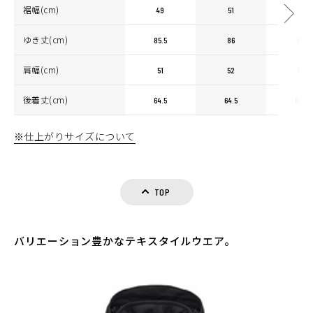
裾幅(cm)
49
51
51
ゆき丈(cm)
85.5
86
88
肩幅(cm)
51
52
52
後着丈(cm)
64.5
64.5
66.5
※仕上がりサイズについて
TOP
バリエーション豊かなテキスタイルウエア。