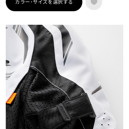
カラー･サイズを選択する
口・裾口のクイックフィットシステムによりフィット感の微調
整も容易。首まわりにはソフトなストレッチニットを採用し、
肌当たりにも配慮しています。チェストプロテクターアタッチ
メントにも対応し、用途に応じた拡張性も確保。
ストロボをモチーフにインスパイアされたSPEED-iDデザイン
は、走りの高揚感をさりげなく表現。
ST-X SPEED-iD D3O® JACは、ジャケットの運動性を武器に、
ライディングそのものを存分に楽しみたいライダーに向けた一
着。