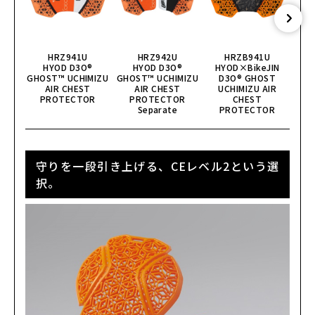
カートに入れる
L
(税込)
¥49,500
NAVY
カートに入れる
LL
HRZ941U
HRZ942U
HRZB941U
(税込)
¥49,500
HYOD D3O®︎
HYOD D3O®︎
HYOD×BikeJIN
HYO
GHOST™ UCHIMIZU
GHOST™ UCHIMIZU
D3O® GHOST
D3O®
AIR CHEST
AIR CHEST
UCHIMIZU AIR
RED
PROTECTOR
PROTECTOR
CHEST
カートに入れる
M
Separate
PROTECTOR
(税込)
¥49,500
RED
カートに入れる
L
守りを一段引き上げる、CEレベル2という選
(税込)
¥49,500
択。
RED
カートに入れる
LL
(税込)
¥49,500
WHITE
カートに入れる
M
(税込)
¥49,500
WHITE
カートに入れる
LL