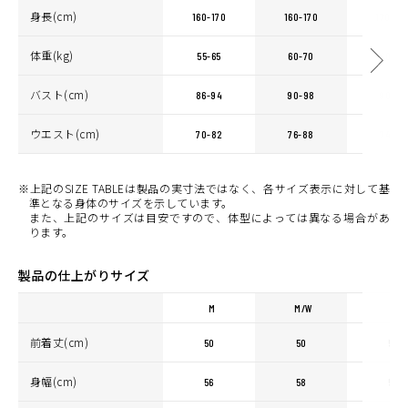
身長(cm)
160-170
160-170
170-18
体重(kg)
55-65
60-70
60-70
バスト(cm)
86-94
90-98
90-98
ウエスト(cm)
70-82
76-88
74-86
※上記のSIZE TABLEは製品の実寸法ではなく、各サイズ表示に対して基
準となる身体のサイズを示しています。
また、上記のサイズは目安ですので、体型によっては異なる場合があ
ります。
製品の仕上がりサイズ
M
M/W
L
前着丈(cm)
50
50
52
身幅(cm)
56
58
58