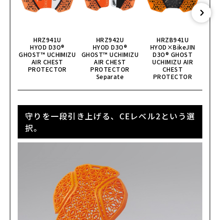
HRZ941U
HRZ942U
HRZB941U
HYOD D3O®︎
HYOD D3O®︎
HYOD×BikeJIN
HYO
GHOST™ UCHIMIZU
GHOST™ UCHIMIZU
D3O® GHOST
D3O®
AIR CHEST
AIR CHEST
UCHIMIZU AIR
PROTECTOR
PROTECTOR
CHEST
Separate
PROTECTOR
守りを一段引き上げる、CEレベル2という選
択。