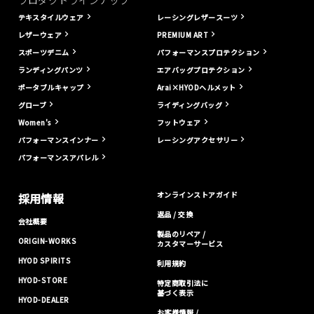
プロダクトラインナップ
テキスタイルウェア
レーシングレザースーツ
レザーウェア
PREMIUM ART
スポーツデニム
パフォーマンスプロテクション
ランディングパンツ
エアバッグプロテクション
ポータブルキャップ
Arai×HYODヘルメット
グローブ
ライディングバッグ
Women's
フットウェア
パフォーマンスインナー
レーシングアクセサリー
パフォーマンスアパレル
オンラインストアガイド
採用情報
返品 / 交換
会社概要
製品のリペア /
ORIGIN-WORKS
カスタマーサービス
HYOD SPIRITS
利用規約
HYOD-STORE
特定商取引法に
基づく表示
HYOD-DEALER
お客様情報 /