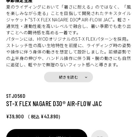
季節限定生産
夏のライディングにおいて「暑さに耐える」のではなく、「風
を楽しみながら走る」ことを目指して開発されたテキスタイル
ジャケット“ST-X FLEX NAGARE D3O® AIR-FLOW JAC”。軽さ・
通気性・運動性能を高いレベルで融合し、暑い季節でも走り出
すことへの期待感を高める一着です。
パターンには、HYODオリジナルのST-X FLEXパターンを採用。
ストレッチ性の高い生地特性を前提に、ライディング時の姿勢
や操作に伴う身体の動きを想定して設計しました。前傾姿勢で
の上半身の伸びや、ハンドル操作に伴う肩・腕の動きにも自然
に追従し、軽やかで無理のないフィット感へと導きます。
メインマテリアルには、サマーシーズン専用に開発された高機
能素材「NAGARE」を使用。走行風を積極的に取り込む高い通
続きを読む
気性に加え、HYOD UCHIMIZUを上回る吸汗速乾性能により、
汗をかいてもすばやく乾き、サラサラとした快適さをキープし
STJ056D
ます。ライナーレス仕様は真夏のツーリングでも軽快で扱いや
ST-X FLEX NAGARE D3O® AIR-FLOW JAC
すく、脇下のビッグホールメッシュが効率的なエアフローを確
保します。
プロテクションは、ショルダーとエルボーにエアスルー構造の
¥39,900
¥43,890
（ 税込
)
D3O Diablo™プロテクター（CE規格 LEVEL1）を装備。フレキ
シブルで軽量、まるで着けていないかのような装着感を実現し
ます。バックボーンには通気性に優れたD3O® Viper Air（CE規