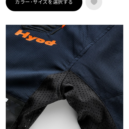
カラー･サイズを選択する
格 LEVEL1）を採用。軽量かつ高通気の構成により、フルプロ
テクションでありながら涼しさと快適性を両立しました。
裾口クイックフィットシステムや各種アタッチメントへの対
応、オートロックファスナーなど、細部にまで合理性を追求。
ST-X FLEX NAGARE D3O® AIR-FLOW JACは、暑い季節でも風を
感じながら走る心地よさを支える、サマーライディングに適し
たHYODのテキスタイルジャケットです。