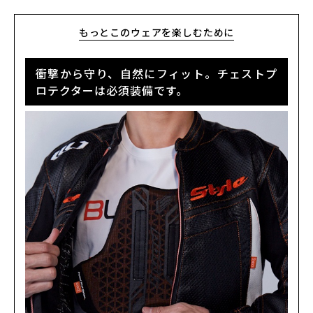
もっとこのウェアを楽しむために
カラー・サイズ選択
衝撃から守り、自然にフィット。チェストプ
BLACK/BLACK
ロテクターは必須装備です。
カートに入れる
M
(税込)
¥43,890
BLACK/BLACK
カートに入れる
L
(税込)
¥43,890
BLUE
カートに入れる
M
(税込)
¥43,890
BLUE
カートに入れる
L
(税込)
¥43,890
BLUE
カートに入れる
LL
(税込)
¥43,890