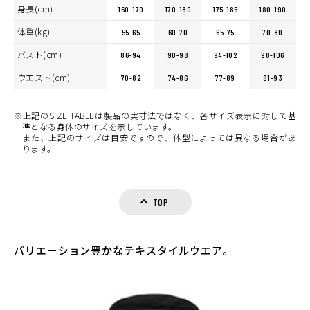
身長(cm)
160-170
170-180
175-185
180-190
体重(kg)
55-65
60-70
65-75
70-80
バスト(cm)
86-94
90-98
94-102
98-106
ウエスト(cm)
70-82
74-86
77-89
81-93
※上記のSIZE TABLEは製品の実寸法ではなく、各サイズ表示に対して基
準となる身体のサイズを示しています。
また、上記のサイズは目安ですので、体型によっては異なる場合があ
ります。
TOP
バリエーション豊かなテキスタイルウエア。