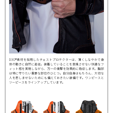
RED
カートに入れる
M
(税込)
¥43,890
RED
カートに入れる
L
(税込)
¥43,890
WHITE/BLACK
カートに入れる
L
(税込)
¥43,890
D3O®素材を採用したチェストプロテクターは、薄くしなやかで身
体の動きに自然に追従。装着していることを意識させない快適なフ
ィット感を実現しながら、万一の衝撃を効果的に吸収します。胸部
は特に守りたい重要な部位のひとつ。自分自身はもちろん、大切な
人を悲しませないためにも備えておきたい装備です。ワンピースと
ツーピースをラインアップしています。