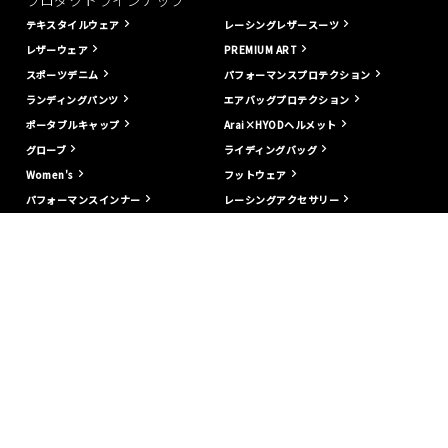
プロダクトラインナップ
テキスタイルウェア
レーシングレザースーツ
レザーウェア
PREMIUM ART
スポーツデニム
パフォーマンスプロテクション
ランディングパンツ
エアバッグプロテクション
ポータブルキャップ
Arai×HYODヘルメット
グローブ
ライディングバッグ
Women's
フットウェア
パフォーマンスインナー
レーシングアクセサリー
パフォーマンスアパレル
オンラインストアガイド
採用情報
返品 / 交換
会社概要
製品のリペア /
ORIGIN-WORKS
カスタマーサービス
HYOD SPIRITS
利用規約
HYOD-STORE
特定商取引法に
基づく表示
HYOD-DEALER
お客様情報 /