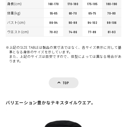
身長(cm)
160-170
170-180
175-185
180-190
体重(kg)
55-65
60-70
65-75
70-80
バスト(cm)
86-94
90-98
94-102
98-106
ウエスト(cm)
70-82
74-86
77-89
81-93
※上記のSIZE TABLEは製品の実寸法ではなく、各サイズ表示に対して基
準となる身体のサイズを示しています。
また、上記のサイズは目安ですので、体型によっては異なる場合があ
ります。
TOP
バリエーション豊かなテキスタイルウエア。