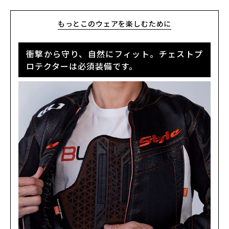
BLUE
カートに入れる
M
(税込)
¥43,890
もっとこのウェアを楽しむために
BLUE
カートに入れる
L
衝撃から守り、自然にフィット。チェストプ
(税込)
¥43,890
ロテクターは必須装備です。
BLUE
カートに入れる
LL
(税込)
¥43,890
RED
カートに入れる
M
(税込)
¥43,890
RED
カートに入れる
L
(税込)
¥43,890
WHITE/BLACK
カートに入れる
L
(税込)
¥43,890