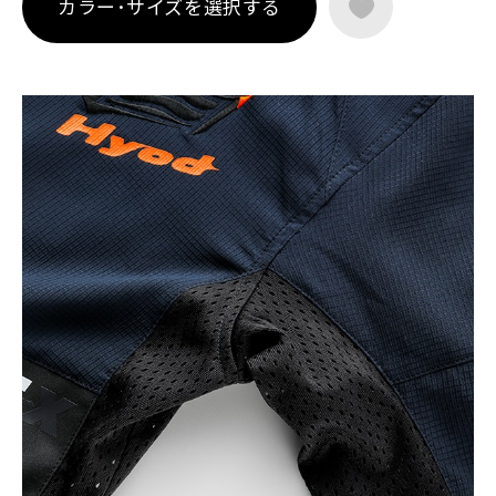
カラー･サイズを選択する
格 LEVEL1）を採用。軽量かつ高通気の構成により、フルプロ
テクションでありながら涼しさと快適性を両立しました。
裾口クイックフィットシステムや各種アタッチメントへの対
応、オートロックファスナーなど、細部にまで合理性を追求。
ST-X FLEX NAGARE D3O® AIR-FLOW JACは、暑い季節でも風を
感じながら走る心地よさを支える、サマーライディングに適し
たHYODのテキスタイルジャケットです。