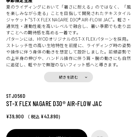
季節限定生産
夏のライディングにおいて「暑さに耐える」のではなく、「風
を楽しみながら走る」ことを目指して開発されたテキスタイル
ジャケット“ST-X FLEX NAGARE D3O® AIR-FLOW JAC”。軽さ・
通気性・運動性能を高いレベルで融合し、暑い季節でも走り出
すことへの期待感を高める一着です。
パターンには、HYODオリジナルのST-X FLEXパターンを採用。
ストレッチ性の高い生地特性を前提に、ライディング時の姿勢
や操作に伴う身体の動きを想定して設計しました。前傾姿勢で
の上半身の伸びや、ハンドル操作に伴う肩・腕の動きにも自然
に追従し、軽やかで無理のないフィット感へと導きます。
メインマテリアルには、サマーシーズン専用に開発された高機
能素材「NAGARE」を使用。走行風を積極的に取り込む高い通
続きを読む
気性に加え、HYOD UCHIMIZUを上回る吸汗速乾性能により、
汗をかいてもすばやく乾き、サラサラとした快適さをキープし
STJ056D
ます。ライナーレス仕様は真夏のツーリングでも軽快で扱いや
ST-X FLEX NAGARE D3O® AIR-FLOW JAC
すく、脇下のビッグホールメッシュが効率的なエアフローを確
保します。
プロテクションは、ショルダーとエルボーにエアスルー構造の
¥39,900
¥43,890
（ 税込
)
D3O Diablo™プロテクター（CE規格 LEVEL1）を装備。フレキ
シブルで軽量、まるで着けていないかのような装着感を実現し
ます。バックボーンには通気性に優れたD3O® Viper Air（CE規