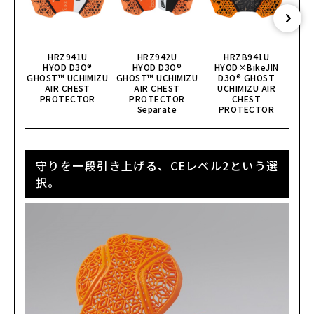
HRZ941U
HRZ942U
HRZB941U
HYOD D3O®︎
HYOD D3O®︎
HYOD×BikeJIN
HYO
GHOST™ UCHIMIZU
GHOST™ UCHIMIZU
D3O® GHOST
D3O®
AIR CHEST
AIR CHEST
UCHIMIZU AIR
PROTECTOR
PROTECTOR
CHEST
Separate
PROTECTOR
守りを一段引き上げる、CEレベル2という選
択。