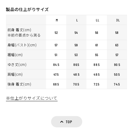
製品の仕上がりサイズ
M
L
LL
3L
前身 着丈(cm)
52
54
56
58
※前の首点から測る
身幅(バスト)(cm)
57
59
61
63
裾幅(cm)
51
53
55
57
ゆき丈(cm)
84.5
86.5
88.5
90.5
肩幅(cm)
47.5
48.5
49.5
50.5
後身 着丈(cm)
68.5
70.5
72.5
74.5
※仕上がりサイズについて
TOP