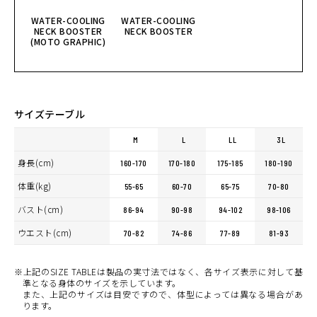
WATER-COOLING
WATER-COOLING
NECK BOOSTER
NECK BOOSTER
(MOTO GRAPHIC)
サイズテーブル
M
L
LL
3L
身長(cm)
160-170
170-180
175-185
180-190
体重(kg)
55-65
60-70
65-75
70-80
バスト(cm)
86-94
90-98
94-102
98-106
ウエスト(cm)
70-82
74-86
77-89
81-93
※上記のSIZE TABLEは製品の実寸法ではなく、各サイズ表示に対して基
準となる身体のサイズを示しています。
また、上記のサイズは目安ですので、体型によっては異なる場合があ
ります。