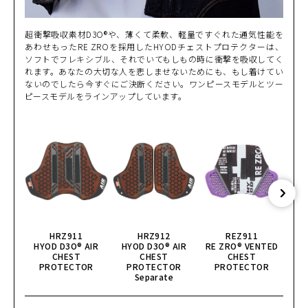
WHITE/BLACK
超衝撃吸収素材D3O®や、薄くて柔軟、軽量ですぐれた通気性能を
カートに入れる
LL
あわせもったRE ZROを採用したHYODチェストプロテクターは、
(税込)
¥40,590
ソフトでフレキシブル、それでいてもしもの時に衝撃を吸収してく
れます。あなたの大切な人を悲しませないためにも、もし着けてい
WHITE/LIGHT GRE
ないのでしたら今すぐにご決断ください。ワンピースモデルとツー
Y
カートに入れる
M
ピースモデルをラインアップしています。
(税込)
¥40,590
WHITE/LIGHT GRE
Y
カートに入れる
L
(税込)
¥40,590
WHITE/LIGHT GRE
Y
カートに入れる
LL
(税込)
¥40,590
HRZ911
HRZ912
REZ911
HYOD D3O® AIR
HYOD D3O® AIR
RE ZRO® VENTED
CHEST
CHEST
CHEST
GHO
PROTECTOR
PROTECTOR
PROTECTOR
Separate