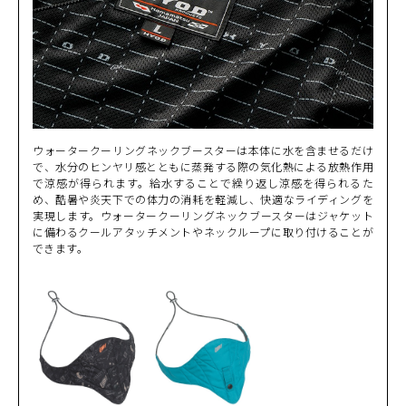
ウォータークーリングネックブースターは本体に水を含ませるだけ
で、水分のヒンヤリ感とともに蒸発する際の気化熱による放熱作用
で涼感が得られます。給水することで繰り返し涼感を得られるた
め、酷暑や炎天下での体力の消耗を軽減し、快適なライディングを
実現します。ウォータークーリングネックブースターはジャケット
に備わるクールアタッチメントやネックループに取り付けることが
できます。