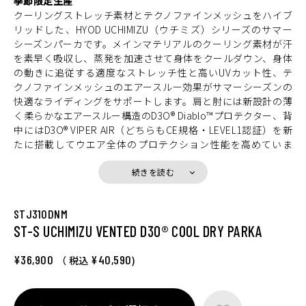
季節限定生産
クーリングストレッチ素材とテクノファインメッシュをハイブ
リッドした、HYOD UCHIMIZU（ウチミズ）シリーズのサマー
シーズンパーカです。メインマテリアルのクーリング素材が汗
を素早く吸収し、蒸発を加速させて身体をクールダウン、身体
の動きに追従する適度なストレッチ性と高いUVカット性、テ
クノファインメッシュのエアースルー効果がサマーシーズンの
快適なライディングをサポートします。肩と肘には新設計の薄
く柔らかなエアースルー構造のD3O® Diablo™プロテクター、背
中にはD3O® VIPER AIR（どちらもCE規格・LEVEL1認証）を新
たに搭載してウエア全体のプロテクション性能を高めていま
す。日焼防止と冷感効果のあるフードは、内側に丸めて留めて
おくこともできます。
続きを読む
STJ310DNM
ST-S UCHIMIZU VENTED D3O® COOL DRY PARKA
¥36,900
¥40,590
（ 税込
)