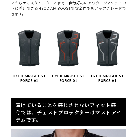
M
アからテキスタイルウエアまで、自分好みのアウタージャケットの
(税込)
¥40,590
下に着用できるHYOD AIR-BOOSTで安全性能をアップグレードで
きます。
LIGHT GREY/WHIT
E
カートに入れる
L
(税込)
¥40,590
LIGHT GREY/WHIT
E
カートに入れる
LL
(税込)
¥40,590
NAVY/WHITE
カートに入れる
M
(税込)
¥40,590
HYOD AIR-BOOST
HYOD AIR-BOOST
HYOD AIR-BOOST
FORCE 01
FORCE 01
FORCE 01
NAVY/WHITE
カートに入れる
L
(税込)
¥40,590
着けていることを感じさせないフィット感。
NAVY/WHITE
カートに入れる
今では、チェストプロテクターはマストアイ
LL
(税込)
¥40,590
テムです。
RED/BLACK
カートに入れる
S