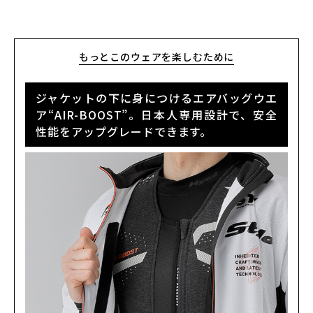
もっとこのウェアを楽しむために
カラー・サイズ選択
ジャケットの下に身につけるエアバッグウエ
BLUE/BLACK
カートに入れる
S
ア“AIR-BOOST”。日本人専用設計で、安全
(税込)
¥40,590
性能をアップグレードできます。
BLUE/BLACK
カートに入れる
M
(税込)
¥40,590
BLUE/BLACK
カートに入れる
L
(税込)
¥40,590
BLUE/BLACK
カートに入れる
LL
(税込)
¥40,590
GREY/BLACK
カートに入れる