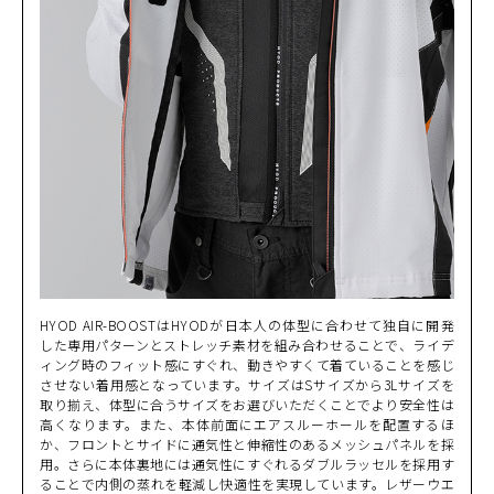
S
(税込)
¥40,590
GREY/BLACK
カートに入れる
M
(税込)
¥40,590
GREY/BLACK
カートに入れる
L
(税込)
¥40,590
GREY/BLACK
カートに入れる
LL
(税込)
¥40,590
GREY/WHITE
HYOD AIR-BOOSTはHYODが日本人の体型に合わせて独自に開発
カートに入れる
L
(税込)
した専用パターンとストレッチ素材を組み合わせることで、ライデ
¥40,590
ィング時のフィット感にすぐれ、動きやすくて着ていることを感じ
させない着用感となっています。サイズはSサイズから3Lサイズを
GREY/WHITE
取り揃え、体型に合うサイズをお選びいただくことでより安全性は
カートに入れる
LL
高くなります。また、本体前面にエアスルーホールを配置するほ
(税込)
¥40,590
か、フロントとサイドに通気性と伸縮性のあるメッシュパネルを採
用。さらに本体裏地には通気性にすぐれるダブルラッセルを採用す
LIGHT GREY/WHIT
ることで内側の蒸れを軽減し快適性を実現しています。レザーウエ
E
カートに入れる