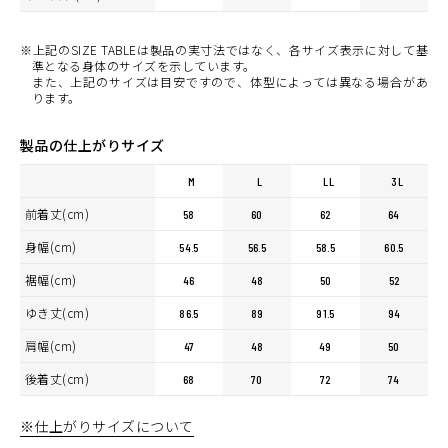
※上記のSIZE TABLEは製品の実寸法ではなく、各サイズ表示に対して基
準となる身体のサイズを示しています。
また、上記のサイズは目安ですので、体型によっては異なる場合があ
ります。
製品の仕上がりサイズ
M
L
LL
3L
前着丈(cm)
58
60
62
64
身幅(cm)
54.5
56.5
58.5
60.5
裾幅(cm)
46
48
50
52
ゆき丈(cm)
86.5
89
91.5
94
肩幅(cm)
47
48
49
50
後着丈(cm)
68
70
72
74
※仕上がりサイズについて