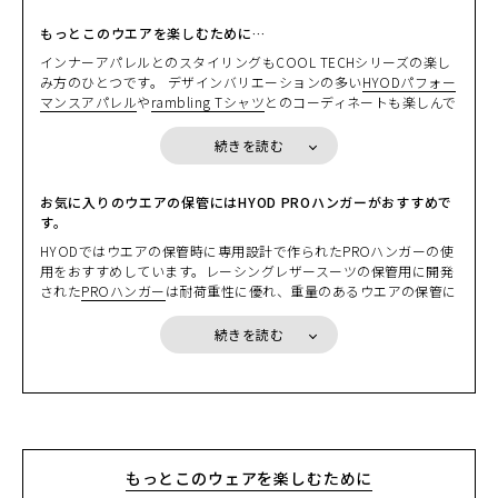
のシルエットを損なうことなく安全性能をプラスすることができ、
ぜひおすすめしたい装備です。
もっとこのウエアを楽しむために…
すでにD3O®プロテクターを装備したHYODジャケットをお持ちの
インナーアパレルとのスタイリングもCOOL TECHシリーズの楽し
方は、お持ちのジャケットからプロテクターを取り出して装着する
み方のひとつです。 デザインバリエーションの多い
HYODパフォー
こともできます。
マンスアパレル
や
rambling Tシャツ
とのコーディネートも楽しんで
いただけます。いずれのインナーも吸汗速乾性に優れた高機能素材
＊胸部のプロテクション効果を高めるには、「
HYOD D3O® AIR CH
を採用していますので、サラッとした心地よい着用感が体感いただ
続きを読む
EST PROTECTOR
」やセパレートタイプの「
HYOD D3O® AIR CHE
けます。
ST PROTECTOR Separate
」の着用を推奨します。
また、バックボーン（脊椎）にオプションの
D3O® VIPER STEALTH
ツーリングユースには、好評のUNiON COOLを採用したインナー
お気に入りのウエアの保管にはHYOD PROハンガーがおすすめで
バックボーンプロテクター
を装備することで、脊椎部分のプロテク
「
す。
UNiON COOL UNDER SHIRTS
」をベースレイヤーとして着用す
ション効果を高めることができます。
るのがおすすめです。驚くほど涼しく、ほどよい着圧感があり、快
HYODではウエアの保管時に専用設計で作られたPROハンガーの使
適に感じられます。
用をおすすめしています。レーシングレザースーツの保管用に開発
HYOD D3O® AIR CHEST PROTECTOR
：通気性と安全性を両立した
された
PROハンガー
は耐荷重性に優れ、重量のあるウエアの保管に
ワンピースタイプのD3O® チェストプロテクター
最適です。もちろんレザージャケットやテキスタイルウエアにもご
HYOD D3O® AIR CHEST PROTECTOR Separate
：通気性と安全
利用できるビクともしないヘビーデューティな作りが自慢です。ぜ
性、使い勝手に優れたセパレートタイプのD3O® チェストプロテク
続きを読む
ひ大切なウエアの保管時にご利用ください。
ター
HYOD DYNAMIC PRO D3O® CHEST PROTECTOR
： ハードシェル
とD3O®の2重構造。ワンランク上のCE規格LEVEL２認証モデル
D3O® VIPER STEALTHバックボーンプロテクター
：ソフトタイプで
ありながら、バックボーンプロテクターのCE規格（EN1621-2）を
クリア
もっとこのウェアを楽しむために