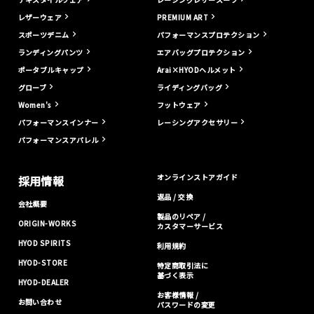
レザーウェア
PREMIUM ART
スポーツデニム
パフォーマンスプロテクション
ランディングパンツ
エアバッグプロテクション
ポータブルキャップ
Arai×HYODヘルメット
グローブ
ライディングバッグ
Women's
フットウェア
パフォーマンスインナー
レーシングアクセサリー
パフォーマンスアパレル
オンラインストアガイド
採用情報
返品 / 交換
会社概要
製品のリペア /
ORIGIN-WORKS
カスタマーサービス
HYOD SPIRITS
利用規約
HYOD-STORE
特定商取引法に
基づく表示
HYOD-DEALER
お客様情報 /
お問い合わせ
パスワードの変更