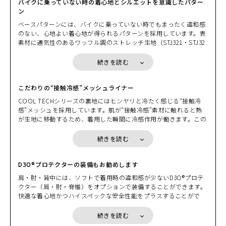
バイクに乗っていない時の着心地とシルエットを意識したパター
ン
ベースパターンには、バイクに乗っていない時でもまったく違和感
のない、心地よい着心地が得られるパターンを採用しています。表
素材に通気性のあるワッフル調のストレッチ生地（STJ321・STJ32
2）や、ストライプ柄のストレッチ生地（STJ323・STJ324）を採用
することで、ライディングシーンでもまったくストレスのない動き
続きを読む
と着心地を体感することができます。バイクに跨ったときに前身に
ゆとりが生じるなど、走行時の運動性能や快適さにおいてはST-Xパ
ターンに劣りますが、肩の力を抜いたライディングを楽しむとき
こだわりの“接触冷感”メッシュライナー
や、バイクを降りている時間が長いシチュエーションなどに最適で
COOL TECHシリーズの裏地にはヒンヤリと冷たく感じる“接触冷
す。
感”メッシュを採用しています。肌が“接触冷感”素材に触れると熱
が生地に移動するため、着用した瞬間に冷感作用が働きます。この
効果を生かした裏地を使うことにより快適に涼しさを感じられ、暑
さ対策として効果的です。環境にもやさしいエコロジカルなマテリ
続きを読む
アルとして、夏場の熱中症対策にも効果を発揮します。
ジャケット本体にはワッフル調の生地、身頃の側面と下袖には通気
性にすぐれたメッシュ素材を採用しています。ブラック/ブラック
D3O®プロテクターの装備もお勧めします
はパターンの異なるワッフル調生地になります。
肩・肘・背中には、ソフトで着用時の違和感が少ないD3O®プロテ
クター（肩・肘・脊椎）をオプションで装備することができます。
快適な着心地かつハイスペックな安全性能をプラスすることがで
き、もちろんいずれのプロテクターも欧州の厳しい安全基準「CE
規格」をクリアしています。
続きを読む
D3O®プロテクターはとても柔軟で体の動きに馴染むため、ウエア