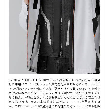
カラー・サイズ選択
HYOD AIR-BOOSTはHYODが日本人の体型に合わせて独自に開発
した専用パターンとストレッチ素材を組み合わせることで、ライデ
ィング時のフィット感にすぐれ、動きやすくて着ていることを感じ
BLACK
カートに入れる
M
させない着用感となっています。サイズはSサイズから3Lサイズを
(税込)
¥41,690
取り揃え、体型に合うサイズをお選びいただくことでより安全性は
高くなります。また、本体前面にエアスルーホールを配置するほ
か、フロントとサイドに通気性と伸縮性のあるメッシュパネルを採
BLACK
カートに入れる