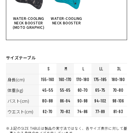
WATER-COOLING
WATER-COOLING
NECK BOOSTER
NECK BOOSTER
(MOTO GRAPHIC)
サイズテーブル
S
M
L
LL
3L
身長(cm)
155-160
160-170
170-180
175-185
180-190
体重(kg)
45-55
55-65
60-70
65-75
70-80
バスト(cm)
80-88
86-94
90-98
94-102
98-106
ウエスト(cm)
62-70
70-82
74-86
77-89
81-93
※上記のSIZE TABLEは製品の実寸法ではなく、各サイズ表示に対して基
準となる身体のサイズを示しています。