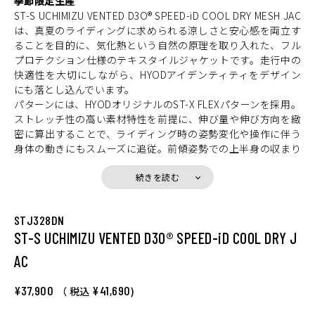
季節限定生産
ST-S UCHIMIZU VENTED D3O® SPEED-iD COOL DRY MESH JAC
は、真夏のライディングに求められる涼しさと安心感を両立す
ることを目的に、気化熱という自然の原理を取り入れた、フル
プロテクション仕様のテキスタイルジャケットです。走行中の
快適性を大切にしながら、HYODアイデンティティをデザイン
にも落とし込んでいます。
パターンには、HYODオリジナルのST-X FLEXパターンを採用。
ストレッチ性の高い素材特性を前提に、伸び量や伸び方向を緻
密に算出することで、ライディング時の姿勢変化や操作に伴う
身体の動きにもスムーズに追従。前傾姿勢での上半身の収まり
や、ハンドル操作時の肩・腕の動きにも自然に対応し、快適な
着用感を実現しています。
続きを読む
メインマテリアルには、クーリングストレッチ素材「UCHIMIZ
U（ウチミズ）」を採用。暑い夏に水をまき、気化熱によって
STJ328DN
周囲の熱を下げる「打ち水」から着想を得たこの素材は、水分
ST-S UCHIMIZU VENTED D3O® SPEED-iD COOL DRY J
が蒸発する際に熱を奪う作用を活かし、走行中の冷却効果を高
めます。ベンテッド仕様とライナーレス構造により、走行風を
AC
効率よく取り込み、サマーシーズンのライディングに適した快
適性をもたらします。
¥37,900
¥41,690
（ 税込
)
プロテクションは、ショルダーとエルボーにD3O Diablo™プロ
テクター（CE規格 LEVEL1）、バックボーンには通気性に優れ