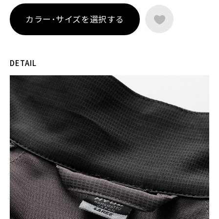
たD3O® BP4 L1 AIRプロテクター（CE規格 LEVEL1）を装備。
フルプロテクションでありながら、抜群の通気性を実現してい
カラー･サイズを選択する
ます。
クールアタッチメントやチェストプロテクターアタッチメント
への対応、傷が付きにくいスプリットファスナーとオートロッ
クファスナーの採用など、実用面にも配慮。ライディングの妨
DETAIL
げにならないスタンドネック仕様に加え、SPEED-iDならでは
のシャープで躍動感のあるデザインは、HYOD STYLEを象徴す
るバックスタイルとともに、HYODのアイデンティティを表現
しています。
ST-S UCHIMIZU VENTED D3O® SPEED-iD COOL DRY MESH JAC
は、気化熱による冷却機能と確かなプロテクション性能、そし
てHYODのアイデンティティを体現するデザインを兼ね備え、
真夏のライディングを心地よく楽しむための一着です。