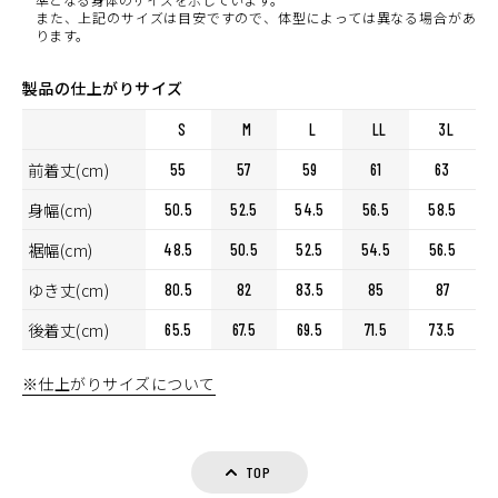
また、上記のサイズは目安ですので、体型によっては異なる場合があ
ります。
製品の仕上がりサイズ
S
M
L
LL
3L
前着丈(cm)
55
57
59
61
63
身幅(cm)
50.5
52.5
54.5
56.5
58.5
裾幅(cm)
48.5
50.5
52.5
54.5
56.5
ゆき丈(cm)
80.5
82
83.5
85
87
後着丈(cm)
65.5
67.5
69.5
71.5
73.5
※仕上がりサイズについて
TOP