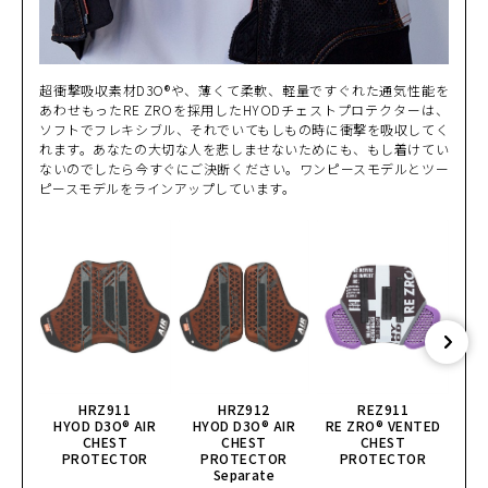
超衝撃吸収素材D3O®や、薄くて柔軟、軽量ですぐれた通気性能を
あわせもったRE ZROを採用したHYODチェストプロテクターは、
ソフトでフレキシブル、それでいてもしもの時に衝撃を吸収してく
れます。あなたの大切な人を悲しませないためにも、もし着けてい
ないのでしたら今すぐにご決断ください。ワンピースモデルとツー
ピースモデルをラインアップしています。
HRZ911
HRZ912
REZ911
HYOD D3O® AIR
HYOD D3O® AIR
RE ZRO® VENTED
CHEST
CHEST
CHEST
GHO
PROTECTOR
PROTECTOR
PROTECTOR
Separate