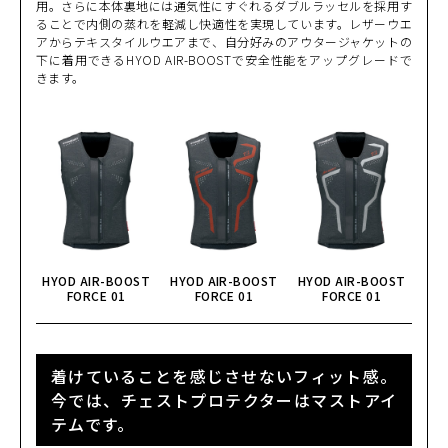
L
用。さらに本体裏地には通気性にすぐれるダブルラッセルを採用す
(税込)
¥41,690
ることで内側の蒸れを軽減し快適性を実現しています。レザーウエ
アからテキスタイルウエアまで、自分好みのアウタージャケットの
下に着用できるHYOD AIR-BOOSTで安全性能をアップグレードで
BLACK
カートに入れる
きます。
LL
(税込)
¥41,690
BLACK/GREY
カートに入れる
S
(税込)
¥41,690
BLACK/GREY
カートに入れる
M
(税込)
¥41,690
HYOD AIR-BOOST
HYOD AIR-BOOST
HYOD AIR-BOOST
BLACK/GREY
FORCE 01
FORCE 01
FORCE 01
カートに入れる
L
(税込)
¥41,690
BLACK/GREY
カートに入れる
着けていることを感じさせないフィット感。
LL
(税込)
¥41,690
今では、チェストプロテクターはマストアイ
テムです。
BLACK/WHITE
カートに入れる
M