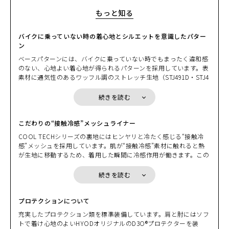
もっと知る
バイクに乗っていない時の着心地とシルエットを意識したパター
ン
ベースパターンには、バイクに乗っていない時でもまったく違和感
のない、心地よい着心地が得られるパターンを採用しています。表
素材に通気性のあるワッフル調のストレッチ生地（STJ491D・STJ4
92D）や、ストライプ柄のストレッチ生地（STJ493D・STJ494D）
を採用することで、ライディングシーンでもまったくストレスのな
続きを読む
い動きと着心地を体感することができます。バイクに跨ったときに
前身にゆとりが生じるなど、走行時の運動性能や快適さにおいては
ST-Xパターンに劣りますが、肩の力を抜いたライディングを楽しむ
こだわりの“接触冷感”メッシュライナー
ときや、バイクを降りている時間が長いシチュエーションなどに最
COOL TECHシリーズの裏地にはヒンヤリと冷たく感じる“接触冷
適です。
感”メッシュを採用しています。肌が“接触冷感”素材に触れると熱
が生地に移動するため、着用した瞬間に冷感作用が働きます。この
効果を生かした裏地を使うことにより快適に涼しさを感じられ、暑
さ対策として効果的です。環境にもやさしいエコロジカルなマテリ
続きを読む
アルとして、夏場の熱中症対策にも効果を発揮します。
ジャケット本体にはワッフル調の生地、身頃の側面と下袖には通気
性にすぐれたメッシュ素材を採用しています。ブラック/ブラック
プロテクションについて
はパターンの異なるワッフル調生地になります。
充実したプロテクション類を標準装備しています。肩と肘にはソフ
トで着け心地のよいHYODオリジナルのD3O®プロテクターを装