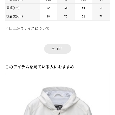
肩幅(cm)
47
48
49
50
後着丈(cm)
68
70
72
74
※仕上がりサイズについて
TOP
このアイテムを見ている人におすすめ