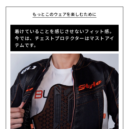
もっとこのウェアを楽しむために
カラー・サイズ選択
BLACK
着けていることを感じさせないフィット感。
カートに入れる
L
(税込)
¥26,290
今では、チェストプロテクターはマストアイ
テムです。
BLACK
カートに入れる
LL
(税込)
¥26,290
BLACK/BLACK
カートに入れる
M
(税込)
¥26,290
NAVY
カートに入れる
LL
(税込)
¥26,290