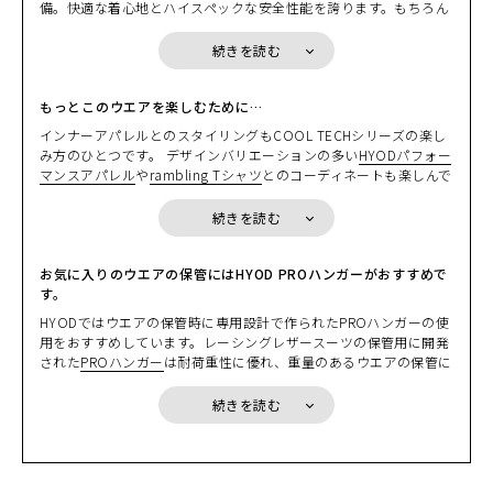
備。快適な着心地とハイスペックな安全性能を誇ります。もちろん
いずれのプロテクターも欧州の厳しい安全基準「CE規格」をクリ
アしています。
続きを読む
また、バックボーン（脊椎）にオプションの
D3O® VIPER STEALTH
バックボーンプロテクター
を装備することで、脊椎部分のプロテク
ション効果を高めることができます。
もっとこのウエアを楽しむために…
インナーアパレルとのスタイリングもCOOL TECHシリーズの楽し
＊胸部のプロテクション効果を高めるには、「
HYOD D3O® AIR CH
み方のひとつです。 デザインバリエーションの多い
HYODパフォー
EST PROTECTOR
」やセパレートタイプの「
HYOD D3O® AIR CHE
マンスアパレル
や
rambling Tシャツ
とのコーディネートも楽しんで
ST PROTECTOR Separate
」の着用を推奨します。
いただけます。いずれのインナーも吸汗速乾性に優れた高機能素材
を採用していますので、サラッとした心地よい着用感が体感いただ
続きを読む
HYOD D3O® AIR CHEST PROTECTOR
：通気性と安全性を両立した
けます。
ワンピースタイプのD3O® チェストプロテクター
HYOD D3O® AIR CHEST PROTECTOR Separate
：通気性と安全
ツーリングユースには、好評のUNiON COOLを採用したインナー
お気に入りのウエアの保管にはHYOD PROハンガーがおすすめで
性、使い勝手に優れたセパレートタイプのD3O® チェストプロテク
「
す。
UNiON COOL UNDER SHIRTS
」をベースレイヤーとして着用す
ター
るのがおすすめです。驚くほど涼しく、ほどよい着圧感があり、快
HYODではウエアの保管時に専用設計で作られたPROハンガーの使
HYOD DYNAMIC PRO D3O® CHEST PROTECTOR
： ハードシェル
適に感じられます。
用をおすすめしています。レーシングレザースーツの保管用に開発
とD3O®の2重構造。ワンランク上のCE規格LEVEL２認証モデル
された
PROハンガー
は耐荷重性に優れ、重量のあるウエアの保管に
D3O® VIPER STEALTHバックボーンプロテクター
：ソフトタイプで
最適です。もちろんレザージャケットやテキスタイルウエアにもご
ありながら、バックボーンプロテクターのCE規格（EN1621-2）を
利用できるビクともしないヘビーデューティな作りが自慢です。ぜ
クリア
続きを読む
ひ大切なウエアの保管時にご利用ください。