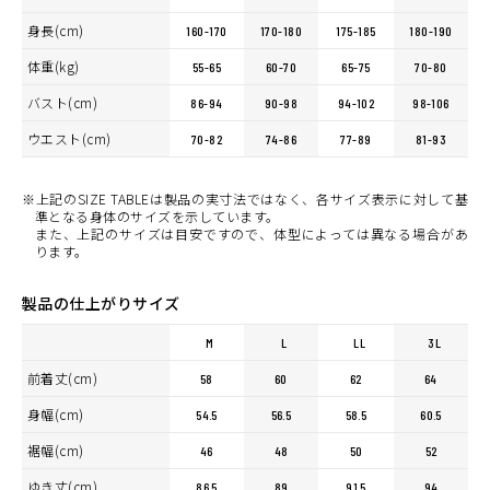
身長(cm)
160-170
170-180
175-185
180-190
体重(kg)
55-65
60-70
65-75
70-80
バスト(cm)
86-94
90-98
94-102
98-106
ウエスト(cm)
70-82
74-86
77-89
81-93
※上記のSIZE TABLEは製品の実寸法ではなく、各サイズ表示に対して基
準となる身体のサイズを示しています。
また、上記のサイズは目安ですので、体型によっては異なる場合があ
ります。
製品の仕上がりサイズ
M
L
LL
3L
前着丈(cm)
58
60
62
64
身幅(cm)
54.5
56.5
58.5
60.5
裾幅(cm)
46
48
50
52
ゆき丈(cm)
86.5
89
91.5
94