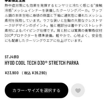
季節限定生産
熱中症対策にも効果を発揮するヒンヤリと冷たく感じる“接触
冷感”メッシュインナーを装備したクーリングパーカ。ワッフ
ル調の本体生地に身頃の側面と下袖に通気性に優れたメッシュ
素材を採用しています。ラフな装いと左胸の大胆なクレストマ
ークがデザインのポイント。袖と裾部分は着やすいストレッチ
素材によるパイピング仕様です。肩と肘には驚異の衝撃吸収材
D3O®プロテクターを標準装備。軽やかで、心地よく、安全性
にも配慮したクーリングウエアに仕上げています。
STJ491D
HYOD COOL TECH D3O® STRETCH PARKA
¥23,900
¥26,290
（ 税込
)
カラー･サイズを選択する