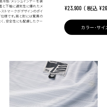
触冷感”メッシュインナーを装
側面と下袖に通気性に優れたメ
（ 税込
¥23,900
¥26
レストマークがデザインのポイ
グ仕様です。肩と肘には驚異の
よく、安全性にも配慮したクー
カラー･サイ