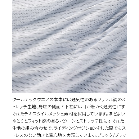
イズ選択
クールテックウエアの本体には通気性のあるワッフル調のス
カ
BLACK
L
¥26,290
トレッチ生地、身頃の側面と下袖には目が細かく通気性にす
(税込)
ぐれたテキスタイルメッシュ素材を採用しています。ほどよい
ゆとりとフィット感のあるパターンとストレッチ性にすぐれた
生地の組み合わせで、ライディングポジションをした際でもス
カ
BLACK
LL
¥26,290
(税込)
トレスのない動きと着心地を実現しています。ブラック/ブラッ