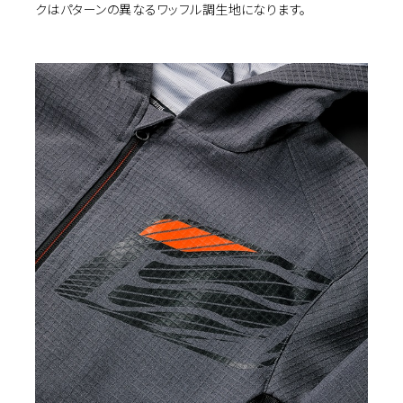
クはパターンの異なるワッフル調生地になります。
カ
BLACK/BLACK
M
¥26,290
(税込)
カ
NAVY
LL
¥26,290
(税込)