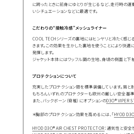
に跨ったときに前身にゆとりが生じるなど、走行時の運動
いシチュエーションなどに最適です。
こだわりの“接触冷感”メッシュライナー
COOL TECHシリーズの裏地にはヒンヤリと冷たく
きます。この効果を生かした裏地を使うことにより快適
発揮します。
ジャケット本体にはワッフル調の生地、身頃の側面と下袖
プロテクションについて
充実したプロテクション類を標準装備しています。肩と肘
もちろんいずれのプロテクターも欧州の厳しい安全基準「
また、バックボーン（脊椎）にオプションの
D3O® VIPE
＊胸部のプロテクション効果を高めるには、「
HYOD D3O
HYOD D3O® AIR CHEST PROTECTOR
：通気性と安全