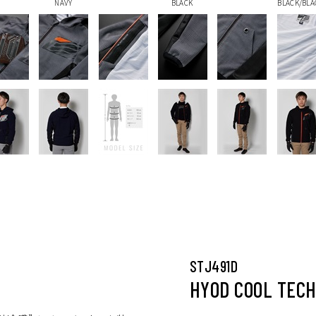
NAVY
BLACK
BLACK/BLA
STJ491D
HYOD COOL TECH