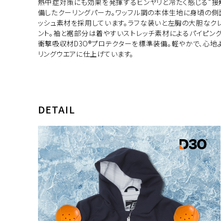
熱中症対策にも効果を発揮するヒンヤリと冷たく感じる“接
備したクーリングパーカ。ワッフル調の本体生地に身頃の
ッシュ素材を採用しています。ラフな装いと左胸の大胆なク
ント。袖と裾部分は着やすいストレッチ素材によるパイピン
衝撃吸収材D3O®プロテクターを標準装備。軽やかで、心地
リングウエアに仕上げています。
DETAIL