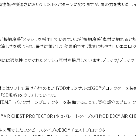
性能や快適さにおいてはST-Xパターンに劣りますが、肩の力を抜いたラ
感じる“接触冷感”メッシュを採用しています。肌が“接触冷感”素材に触れ
に涼しさを感じられ、暑さ対策として効果的です。環境にもやさしいエコロ
には通気性にすぐれたメッシュ素材を採用しています。ブラック/ブラック
にはソフトで着け心地のよいHYODオリジナルのD3O®プロテクターを
CE規格」をクリアしています。
R STEALTHバックボーンプロテクター
を装備することで、脊椎部分のプロテク
® AIR CHEST PROTECTOR
」やセパレートタイプの「
HYOD D3O® AIR C
性を両立したワンピースタイプのD3O® チェストプロテクター