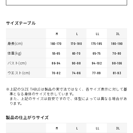
サイズテーブル
M
L
LL
3L
身長(cm)
160-170
170-180
175-185
180-190
体重(kg)
55-65
60-70
65-75
70-80
バスト(cm)
86-94
90-98
94-102
98-106
ウエスト(cm)
70-82
74-86
77-89
81-93
※上記のSIZE TABLEは製品の実寸法ではなく、各サイズ表示に対して基
準となる身体のサイズを示しています。
また、上記のサイズは目安ですので、体型によっては異なる場合があ
ります。
製品の仕上がりサイズ
M
L
LL
3L