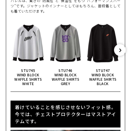
パレルは、驚きの“防風性”と“保温性”をもつ“パフォーマンスパー
ツ”です。ジャケットのインナーとしてはもちろん、普段着として
も着ていただけます。
STU745
STU746
STU747
WIND BLOCK
WIND BLOCK
WIND BLOCK
WAFFLE SHIRTS
WAFFLE SHIRTS
WAFFLE SHIRTS
WA
WHITE
GREY
BLACK
着けていることを感じさせないフィット感。
今では、チェストプロテクターはマストアイ
テムです。