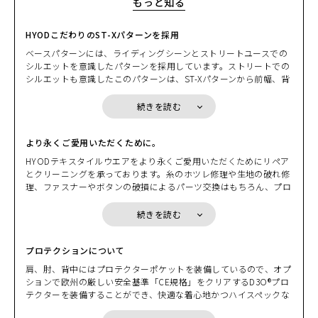
もっと知る
HYODこだわりのST-Xパターンを採用
ベースパターンには、ライディングシーンとストリートユースでの
シルエットを意識したパターンを採用しています。ストリートでの
シルエットも意識したこのパターンは、ST-Xパターンから前幅、背
幅、腕部等の細かなサイジングやパターンをアレンジし、ライディ
ングでの運動性能を損なわずに、バイクを降りた時の着用感と美し
続きを読む
いシルエットを実現しています。前傾ポジションでは多少のハリ感
が生じますが、一般のライディングウエアでは実現できないライデ
ィングシーンでの運動性とバイクを降りた時のスタイリッシュなシ
より永くご愛用いただくために。
ルエットを体感していただけます。ストリートにも溶け込む自然な
HYODテキスタイルウエアをより永くご愛用いただくためにリペア
シルエットを重視される方にはちょうどいいバランスに仕上がって
とクリーニングを承っております。糸のホツレ修理や生地の破れ修
いると思います。
理、ファスナーやボタンの破損によるパーツ交換はもちろん、プロ
テクター類の新品交換（肩・肘・バックボーン）も承っておりま
す。また、クリーニングは、国内トップ技術を誇る専門のクリーニ
続きを読む
ング工場との技術提携により、素材特性に応じたクリーニングを実
施しています。
プロテクションについて
製品のリペア＆カスタマーサービスの詳細はこちらをご覧くださ
肩、肘、背中にはプロテクターポケットを装備しているので、オプ
い。
ションで欧州の厳しい安全基準「CE規格」をクリアするD3O®プロ
https://www.hyod-products.com/customer/
テクターを装備することができ、快適な着心地かつハイスペックな
安全性能をプラスすることができます。