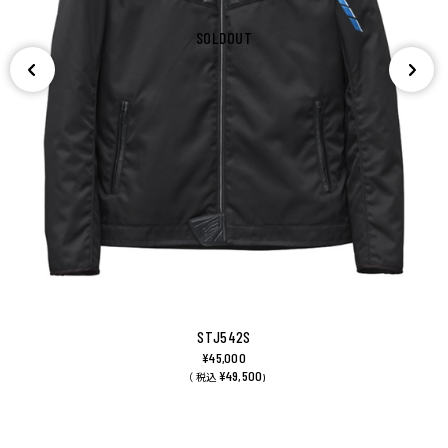
SOLDOUT
STJ542S
¥45,000
¥49,500
（ 税込
)