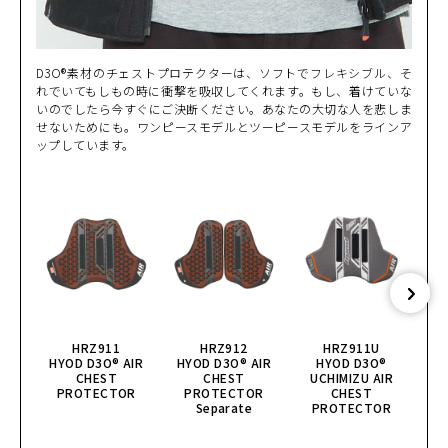
D3O®素材のチェストプロテクターは、ソフトでフレキシブル、そ
れでいてもしもの時に衝撃を吸収してくれます。もし、着けていな
いのでしたら今すぐにご決断ください。あなたの大切な人を悲しま
せないためにも。ワンピースモデルとツーピースモデルをラインア
ップしています。
HRZ911
HRZ912
HRZ911U
HYOD D3O® AIR
HYOD D3O® AIR
HYOD D3O®
CHEST
CHEST
UCHIMIZU AIR
U
PROTECTOR
PROTECTOR
CHEST
Separate
PROTECTOR