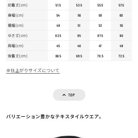
前着丈(cm)
51.5
53.5
55.5
57.5
身幅(cm)
54
56
58
60
裾幅(cm)
49
51
53
55
ゆき丈(cm)
82.5
85
87.5
90
肩幅(cm)
45
46
47
48
後着丈(cm)
66.5
68.5
70.5
72.5
※仕上がりサイズについて
TOP
バリエーション豊かなテキスタイルウエア。