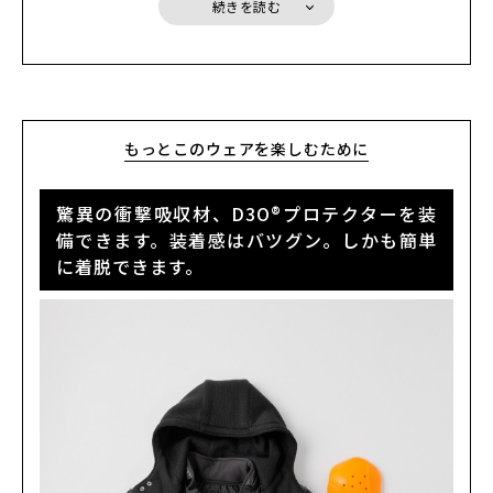
D3O®プロテクターの特徴は、とても柔軟で体の動きに馴染むとい
続きを読む
う点。そのため、ジャケットのシルエットを損なうことなく、安全
性能をプラスすることができるので、ぜひおすすめしたい装備で
す。
また、すでにD3O®プロテクターを装備したHYODジャケットをお
持ちの方は、お持ちのプロテクターを装着することも可能です。
＊よりプロテクション効果を求める方には、チェストプロテクター
もっとこのウェアを楽しむために
に「
HYOD D3O® AIR CHEST PROTECTOR
」やセパレートタイプの
「
HYOD D3O® AIR CHEST PROTECTOR Separate
」の使用を推奨
します。
驚異の衝撃吸収材、D3O®プロテクターを装
備できます。装着感はバツグン。しかも簡単
に着脱できます。