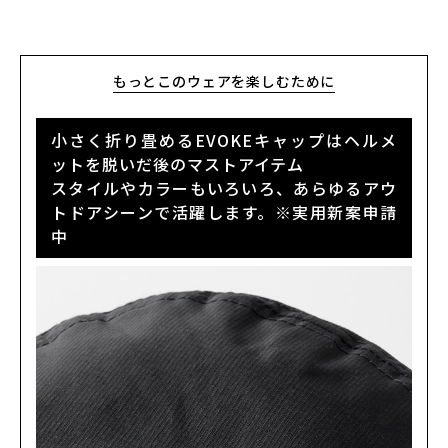
BLACK/WHITE
カートに入れる
M
(税込)
¥57,200
もっとこのウェアを楽しむために
BLACK/WHITE
カートに入れる
MW
小さく折り畳めるEVOKEキャップはヘルメ
(税込)
¥57,200
ットを脱いだ後のマストアイテム
スタイルやカラーもいろいろ、あらゆるアウ
BLACK/WHITE
カートに入れる
L
トドアシーンで活躍します。※実用新案申請
(税込)
¥57,200
中
BLACK/WHITE
カートに入れる
LW
(税込)
¥57,200
BLACK/WHITE
カートに入れる
LL
(税込)
¥57,200
NAVY
カートに入れる
M
(税込)
¥57,200