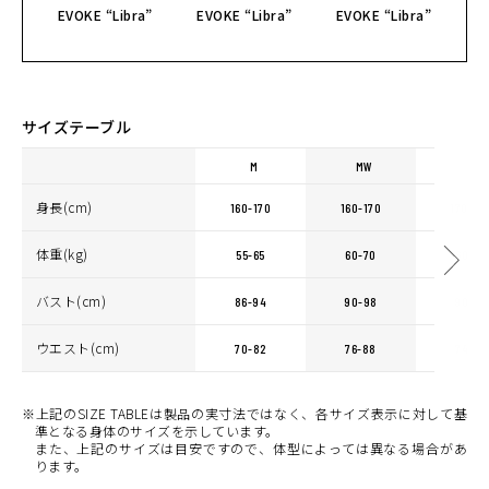
EVOKE “Libra”
EVOKE “Libra”
EVOKE “Libra”
E
サイズテーブル
M
MW
L
身長(cm)
160-170
160-170
170-18
体重(kg)
55-65
60-70
60-70
バスト(cm)
86-94
90-98
90-98
ウエスト(cm)
70-82
76-88
74-86
※上記のSIZE TABLEは製品の実寸法ではなく、各サイズ表示に対して基
準となる身体のサイズを示しています。
また、上記のサイズは目安ですので、体型によっては異なる場合があ
ります。