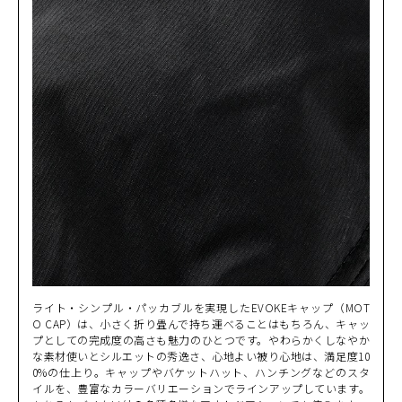
NAVY
カートに入れる
MW
(税込)
¥57,200
NAVY
カートに入れる
L
(税込)
¥57,200
NAVY
カートに入れる
LW
(税込)
¥57,200
NAVY
カートに入れる
LL
(税込)
¥57,200
NAVY
カートに入れる
LLW
ライト・シンプル・パッカブルを実現したEVOKEキャップ（MOT
(税込)
¥57,200
O CAP）は、小さく折り畳んで持ち運べることはもちろん、キャッ
プとしての完成度の高さも魅力のひとつです。やわらかくしなやか
な素材使いとシルエットの秀逸さ、心地よい被り心地は、満足度10
RED
カートに入れる
0%の仕上り。キャップやバケットハット、ハンチングなどのスタ
M
(税込)
¥57,200
イルを、豊富なカラーバリエーションでラインアップしています。