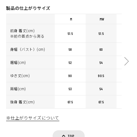
製品の仕上がりサイズ
M
MW
L
前身 着丈(cm)
51.5
51.5
53.5
※前の首点から測る
身幅（バスト）(cm)
58
60
60
裾幅(cm)
52
54
54
ゆき丈(cm)
90
90.5
92.5
肩幅(cm)
53
54
54
後身 着丈(cm)
67.5
67.5
69.5
※仕上がりサイズについて
TOP