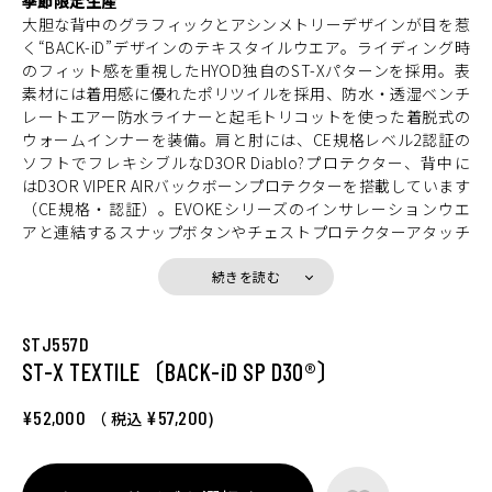
季節限定生産
大胆な背中のグラフィックとアシンメトリーデザインが目を惹
く“BACK-iD”デザインのテキスタイルウエア。ライディング時
のフィット感を重視したHYOD独自のST-Xパターンを採用。表
素材には着用感に優れたポリツイルを採用、防水・透湿ベンチ
レートエアー防水ライナーと起毛トリコットを使った着脱式の
ウォームインナーを装備。肩と肘には、CE規格レベル2認証の
ソフトでフレキシブルなD3OR Diablo?プロテクター、背中に
はD3OR VIPER AIRバックボーンプロテクターを搭載しています
（CE規格・認証）。EVOKEシリーズのインサレーションウエ
アと連結するスナップボタンやチェストプロテクターアタッチ
メントなど、拡張性を考慮したスペックも装備しています。
続きを読む
STJ557D
ST-X TEXTILE〔BACK-iD SP D3O®︎〕
¥52,000
¥57,200
（ 税込
)