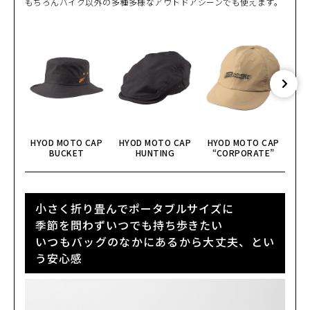
もちろんバイク以外の多種多様なアウトドアシーンでも使えます。
RED
カートに入れる
L
(税込)
¥57,200
WHITE/BLACK
カートに入れる
M
(税込)
¥57,200
WHITE/BLACK
カートに入れる
L
(税込)
¥57,200
HYOD MOTO CAP
HYOD MOTO CAP
HYOD MOTO CAP
HY
BUCKET
HUNTING
“CORPORATE”
“
小さく折り畳んでポータブルサイズに
季節を問わずいつでも持ち歩きたい
いつもバッグのなかにあるから大丈夫、とい
う安心感