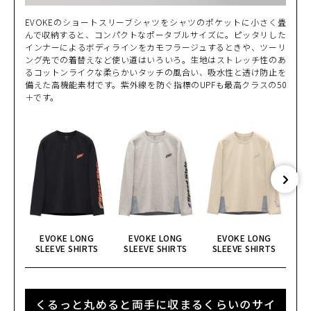
EVOKEのショートスリーブシャツをシャツのポケットに小さく畳
んで収納すると、コンパクトなポータブルサイズに。ピッタリした
インナーによるボディラインをカモフラージュするときや、ツーリ
ング先での着替えなど使い道はいろいろ。生地はストレッチ性のあ
るコットンライクな柔らかいタッチの風合い、吸水性と透け防止を
備えた高機能素材です。紫外線を防ぐ指標のUPFも最高クラスの50
＋です。
EVOKE LONG
EVOKE LONG
EVOKE LONG
SLEEVE SHIRTS
SLEEVE SHIRTS
SLEEVE SHIRTS
SL
くるっと丸めると両手に収まるくらいのサイ