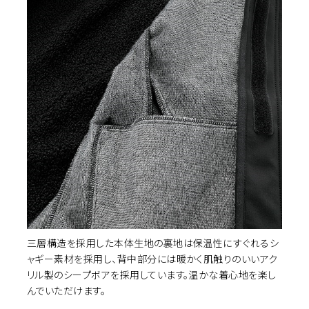
カ
BLACK
LL
¥31,900
(税込)
カ
BLACK CAMO
M
¥35,090
(税込)
カ
BLACK CAMO
LL
¥35,090
(税込)
カ
BLACK/BLACK
M
¥31,900
(税込)
三層構造を採用した本体生地の裏地は保温性にすぐれるシ
ャギー素材を採用し、背中部分には暖かく肌触りのいいアク
リル製のシープボアを採用しています。温かな着心地を楽し
んでいただけます。
カ
BLACK/BLACK
L
¥31,900
(税込)