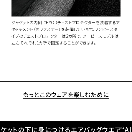
カ
WHITE/BLACK
L
¥31,900
(税込)
ジャケットの内側にHYODチェストプロテクターを装着するア
タッチメント（面ファスナー）を装備しています。ワンピースタ
イプのチェストプロテクターは2カ所で、ツーピースモデルは
カ
左右それぞれ1カ所で固定することができます。
WHITE/BLACK
LL
¥31,900
(税込)
もっとこのウェアを楽しむために
ケットの下に身につけるエアバッグウエア“AI