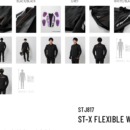
BLACK/BLACK
GREY
WHITE/BLA
STJ817
ST-X FLEXIBLE 