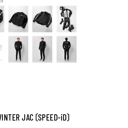
CK
WINTER JAC〔SPEED-iD〕