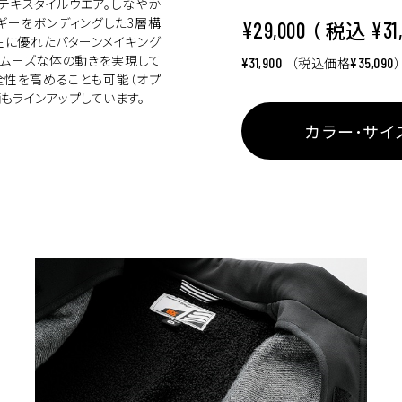
テキスタイルウエア。しなやか
ギーをボンディングした3層構
（ 税込
¥29,000
¥31
性に優れたパターンメイキング
スムーズな体の動きを実現して
¥31,900
（税込価格
¥35,090
全性を高めることも可能（オプ
柄もラインアップしています。
カラー･サイ
イズ選択
カ
BLACK
M
¥31,900
(税込)
カ
BLACK
L
¥31,900
(税込)