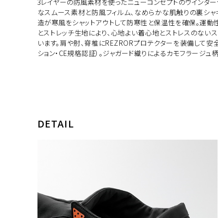
3レイヤーの防風素材を使ったニューコンセプトのウインター
なスムース素材と防風フィルム、なめらかな肌触りの裏シャ
造が寒風をシャットアウトして防寒性と保温性を確保。運動
とストレッチ生地により、心地よい着心地とストレスのない
います。肩や肘、脊椎にREZRORプロテクターを装備して安
ション・CE規格認証）。ジャガード織りによるカモフラージュ
DETAIL
カラー・サ