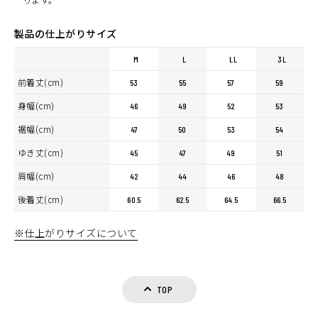
製品の仕上がりサイズ
M
L
LL
3L
前着丈(cm)
53
55
57
59
身幅(cm)
46
49
52
53
裾幅(cm)
47
50
53
54
ゆき丈(cm)
45
47
49
51
肩幅(cm)
42
44
46
48
後着丈(cm)
60.5
62.5
64.5
66.5
※仕上がりサイズについて
TOP