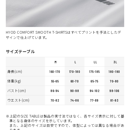
WHITE
カートに入れる
L
(税込)
¥6,160
WHITE
カートに入れる
LL
HYOD COMFORT SMOOTH T-SHIRTSはすべてプリントを手法としたデ
(税込)
¥6,160
ザインで仕上げています。
サイズテーブル
M
L
LL
3L
身長(cm)
160-170
170-180
175-185
180-190
体重(kg)
55-65
60-70
65-75
70-80
バスト(cm)
86-94
90-98
94-102
98-106
ウエスト(cm)
70-82
74-86
77-89
81-93
※上記のSIZE TABLEは製品の実寸法ではなく、各サイズ表示に対して基
準となる身体のサイズを示しています。
また、上記のサイズは目安ですので、体型によっては異なる場合があ
ります。