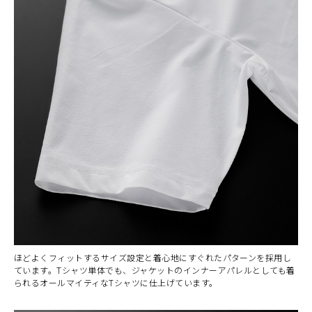
カラー・サイズ選択
BLACK
カートに入れる
M
(税込)
¥6,160
ほどよくフィットするサイズ設定と着心地にすぐれたパターンを採用し
ています。Tシャツ単体でも、ジャケットのインナーアパレルとしても着
BLACK
カートに入れる
られるオールマイティなTシャツに仕上げています。
L
(税込)
¥6,160