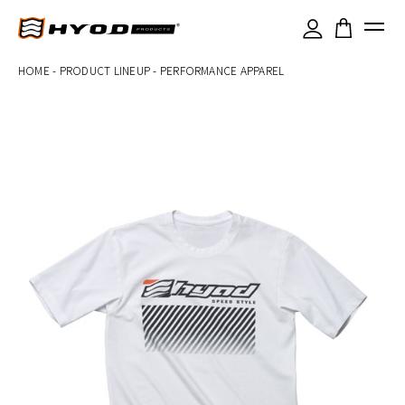
×
HOME
-
PRODUCT LINEUP
-
PERFORMANCE APPAREL