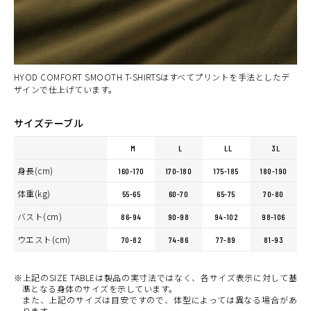
NAVY
カートに入れる
LL
(税込)
¥6,160
WHITE
カートに入れる
M
HYOD COMFORT SMOOTH T-SHIRTSはすべてプリントを手法としたデ
(税込)
¥6,160
ザインで仕上げています。
サイズテーブル
M
L
LL
3L
身長(cm)
160-170
170-180
175-185
180-190
体重(kg)
55-65
60-70
65-75
70-80
バスト(cm)
86-94
90-98
94-102
98-106
ウエスト(cm)
70-82
74-86
77-89
81-93
※上記のSIZE TABLEは製品の実寸法ではなく、各サイズ表示に対して基
準となる身体のサイズを示しています。
また、上記のサイズは目安ですので、体型によっては異なる場合があ
ります。