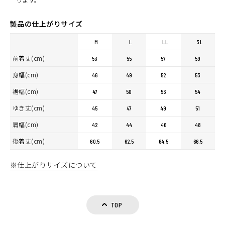
製品の仕上がりサイズ
M
L
LL
3L
前着丈(cm)
53
55
57
59
身幅(cm)
46
49
52
53
裾幅(cm)
47
50
53
54
ゆき丈(cm)
45
47
49
51
肩幅(cm)
42
44
46
48
後着丈(cm)
60.5
62.5
64.5
66.5
※仕上がりサイズについて
TOP