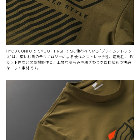
HYOD COMFORT SMOOTH T-SHIRTSに使われている“プライムフレック
ス”は、東レ独自のテクノロジーによる優れたストレッチ性、速乾性、UV
カット性などの高機能性と、上質な膨らみや肌ざわりをあわせもつ快適
なニット素材です。