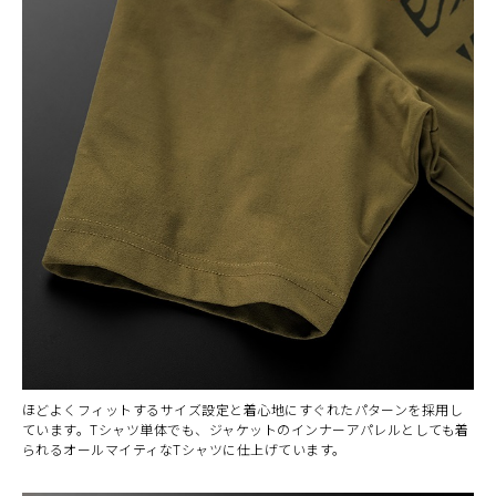
カラー・サイズ選択
BLACK
カートに入れる
M
(税込)
¥6,160
ほどよくフィットするサイズ設定と着心地にすぐれたパターンを採用し
ています。Tシャツ単体でも、ジャケットのインナーアパレルとしても着
BLACK
カートに入れる
られるオールマイティなTシャツに仕上げています。
L
(税込)
¥6,160