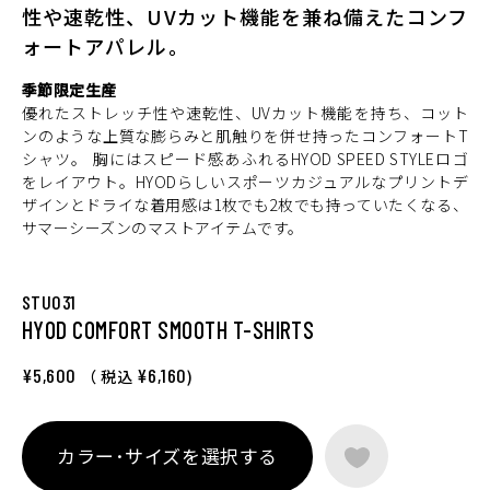
性や速乾性、UVカット機能を兼ね備えたコンフ
ォートアパレル。
季節限定生産
優れたストレッチ性や速乾性、UVカット機能を持ち、コット
ンのような上質な膨らみと肌触りを併せ持ったコンフォートT
シャツ。 胸にはスピード感あふれるHYOD SPEED STYLEロゴ
をレイアウト。HYODらしいスポーツカジュアルなプリントデ
ザインとドライな着用感は1枚でも2枚でも持っていたくなる、
サマーシーズンのマストアイテムです。
STU031
HYOD COMFORT SMOOTH T-SHIRTS
¥5,600
¥6,160
（ 税込
)
カラー･サイズを選択する