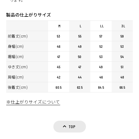
製品の仕上がりサイズ
M
L
LL
3L
前着丈(cm)
53
55
57
59
身幅(cm)
46
49
52
53
裾幅(cm)
47
50
53
54
ゆき丈(cm)
45
47
49
51
肩幅(cm)
42
44
46
48
後着丈(cm)
60.5
62.5
64.5
66.5
※仕上がりサイズについて
TOP