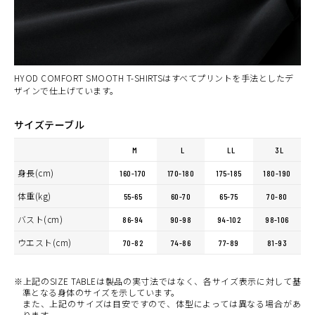
HYOD COMFORT SMOOTH T-SHIRTSはすべてプリントを手法としたデ
ザインで仕上げています。
サイズテーブル
M
L
LL
3L
身長(cm)
160-170
170-180
175-185
180-190
体重(kg)
55-65
60-70
65-75
70-80
バスト(cm)
86-94
90-98
94-102
98-106
ウエスト(cm)
70-82
74-86
77-89
81-93
※上記のSIZE TABLEは製品の実寸法ではなく、各サイズ表示に対して基
準となる身体のサイズを示しています。
また、上記のサイズは目安ですので、体型によっては異なる場合があ
ります。