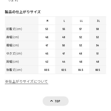
製品の仕上がりサイズ
M
L
LL
3L
前着丈(cm)
53
55
57
59
身幅(cm)
46
49
52
53
裾幅(cm)
47
50
53
54
ゆき丈(cm)
45
47
49
51
肩幅(cm)
42
44
46
48
後着丈(cm)
60.5
62.5
64.5
66.5
※仕上がりサイズについて
TOP