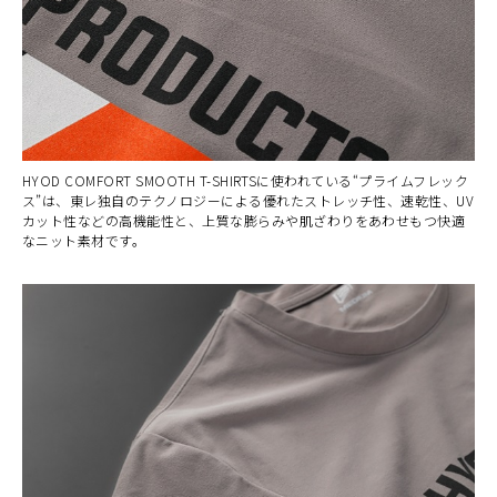
HYOD COMFORT SMOOTH T-SHIRTSに使われている“プライムフレック
ス”は、東レ独自のテクノロジーによる優れたストレッチ性、速乾性、UV
カット性などの高機能性と、上質な膨らみや肌ざわりをあわせもつ快適
なニット素材です。