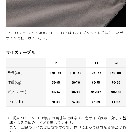
HYOD COMFORT SMOOTH T-SHIRTSはすべてプリントを手法としたデ
ザインで仕上げています。
サイズテーブル
M
L
LL
3L
身長(cm)
160-170
170-180
175-185
180-190
体重(kg)
55-65
60-70
65-75
70-80
バスト(cm)
86-94
90-98
94-102
98-106
ウエスト(cm)
70-82
74-86
77-89
81-93
※上記のSIZE TABLEは製品の実寸法ではなく、各サイズ表示に対して基
準となる身体のサイズを示しています。
また、上記のサイズは目安ですので、体型によっては異なる場合があ
ります。