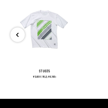
STU035
¥5,600
¥6,160
（ 税込
)