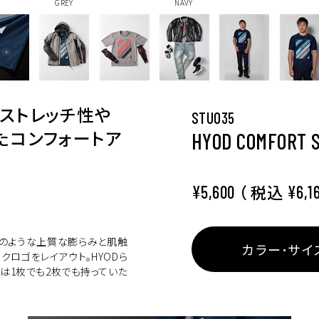
GREY
NAVY
ストレッチ性や
STU035
たコンフォートア
HYOD COMFORT 
（ 税込
¥5,600
¥6,1
ンのような上質な膨らみと肌触
カラー･サイ
クロゴをレイアウト。HYODら
は1枚でも2枚でも持っていた