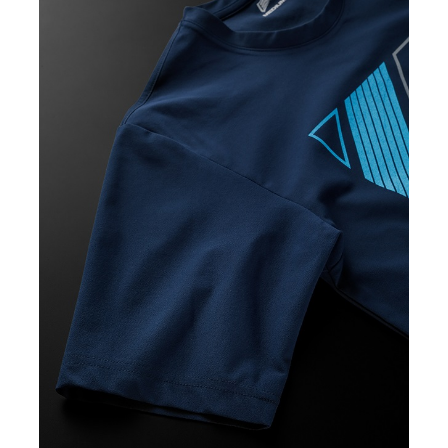
イズ選択
カ
BLACK
L
¥6,160
(税込)
カ
GREY
M
¥6,160
(税込)