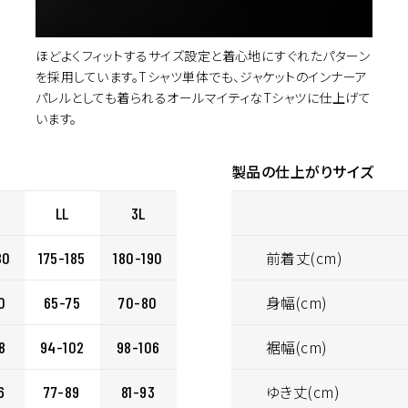
ほどよくフィットするサイズ設定と着心地にすぐれたパターン
カ
GREY
L
を採用しています。Tシャツ単体でも、ジャケットのインナーア
¥6,160
(税込)
パレルとしても着られるオールマイティなTシャツに仕上げて
います。
カ
GREY
LL
¥6,160
(税込)
製品の仕上がりサイズ
LL
3L
カ
NAVY
L
¥6,160
(税込)
前着丈(cm)
80
175-185
180-190
身幅(cm)
0
65-75
70-80
カ
WHITE
M
¥6,160
(税込)
裾幅(cm)
8
94-102
98-106
ゆき丈(cm)
6
77-89
81-93