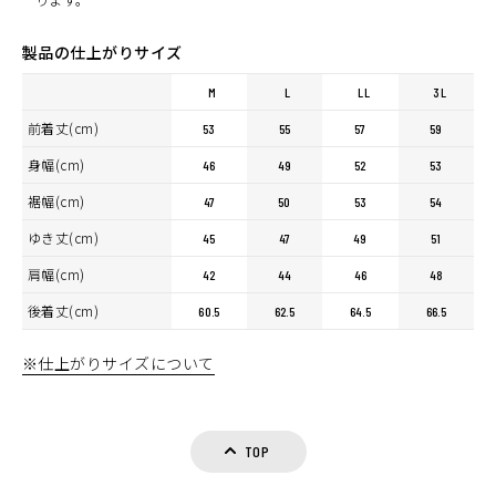
製品の仕上がりサイズ
M
L
LL
3L
前着丈(cm)
53
55
57
59
身幅(cm)
46
49
52
53
裾幅(cm)
47
50
53
54
ゆき丈(cm)
45
47
49
51
肩幅(cm)
42
44
46
48
後着丈(cm)
60.5
62.5
64.5
66.5
※仕上がりサイズについて
TOP