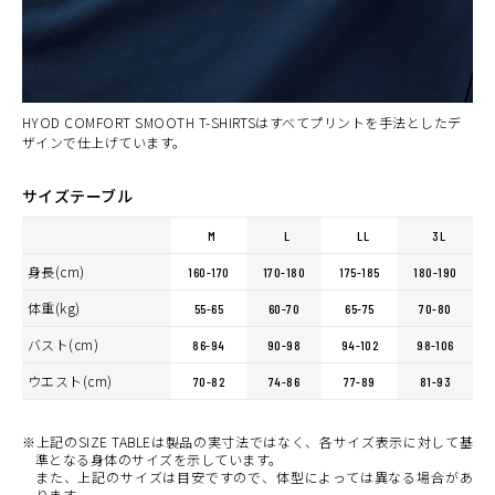
HYOD COMFORT SMOOTH T-SHIRTSはすべてプリントを手法としたデ
ザインで仕上げています。
サイズテーブル
M
L
LL
3L
身長(cm)
160-170
170-180
175-185
180-190
体重(kg)
55-65
60-70
65-75
70-80
バスト(cm)
86-94
90-98
94-102
98-106
ウエスト(cm)
70-82
74-86
77-89
81-93
※上記のSIZE TABLEは製品の実寸法ではなく、各サイズ表示に対して基
準となる身体のサイズを示しています。
また、上記のサイズは目安ですので、体型によっては異なる場合があ
ります。