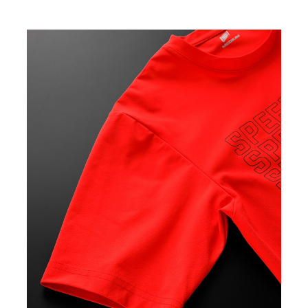
イズ選択
カ
BLACK
M
¥6,160
(税込)
カ
BLACK
L
¥6,160
(税込)
カ
NAVY
M
¥6,160
(税込)