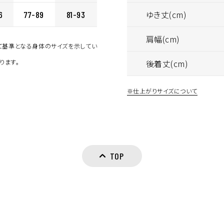
ゆき丈(cm)
6
77-89
81-93
カ
WHITE
LL
¥6,160
(税込)
肩幅(cm)
して基準となる身体のサイズを示してい
ります。
後着丈(cm)
※仕上がりサイズについて
TOP