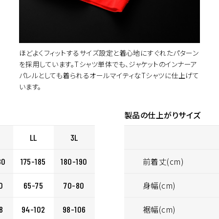
カ
NAVY
L
¥6,160
(税込)
ほどよくフィットするサイズ設定と着心地にすぐれたパターン
を採用しています。Tシャツ単体でも、ジャケットのインナーア
カ
NAVY
LL
¥6,160
(税込)
パレルとしても着られるオールマイティなTシャツに仕上げて
います。
製品の仕上がりサイズ
カ
RED
M
¥6,160
(税込)
LL
3L
カ
RED
L
¥6,160
前着丈(cm)
(税込)
80
175-185
180-190
身幅(cm)
0
65-75
70-80
カ
WHITE
L
¥6,160
(税込)
裾幅(cm)
8
94-102
98-106