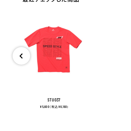
STU037
¥5,600
¥6,160
（ 税込
)