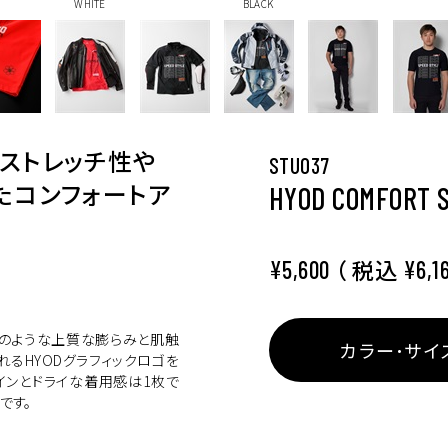
WHITE
BLACK
ストレッチ性や
STU037
たコンフォートア
HYOD COMFORT 
（ 税込
¥5,600
¥6,1
ンのような上質な膨らみと肌触
カラー･サイ
れるHYODグラフィックロゴを
インとドライな着用感は1枚で
です。