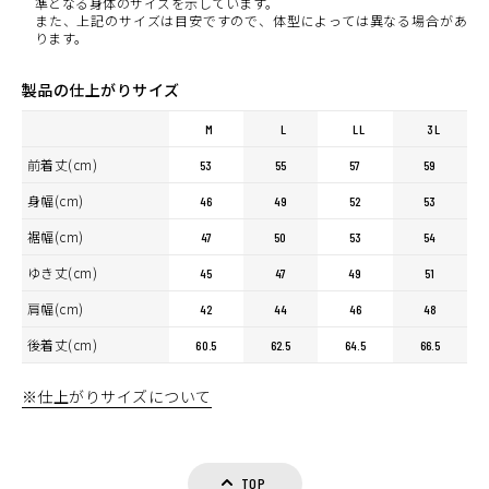
準となる身体のサイズを示しています。
また、上記のサイズは目安ですので、体型によっては異なる場合があ
ります。
製品の仕上がりサイズ
M
L
LL
3L
前着丈(cm)
53
55
57
59
身幅(cm)
46
49
52
53
裾幅(cm)
47
50
53
54
ゆき丈(cm)
45
47
49
51
肩幅(cm)
42
44
46
48
後着丈(cm)
60.5
62.5
64.5
66.5
※仕上がりサイズについて
TOP