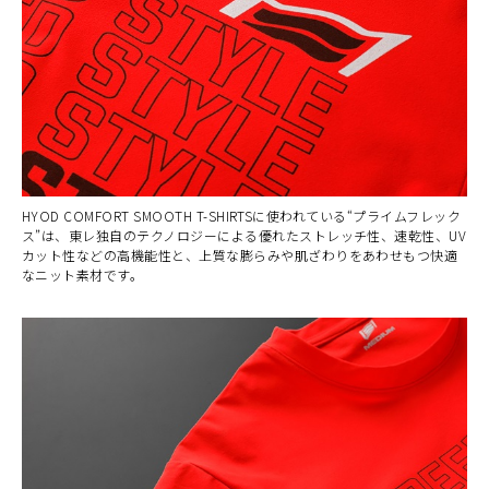
HYOD COMFORT SMOOTH T-SHIRTSに使われている“プライムフレック
ス”は、東レ独自のテクノロジーによる優れたストレッチ性、速乾性、UV
カット性などの高機能性と、上質な膨らみや肌ざわりをあわせもつ快適
なニット素材です。