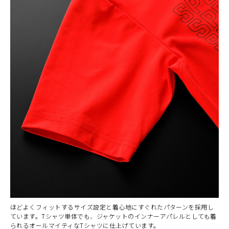
カラー・サイズ選択
BLACK
カートに入れる
M
(税込)
¥6,160
ほどよくフィットするサイズ設定と着心地にすぐれたパターンを採用し
ています。Tシャツ単体でも、ジャケットのインナーアパレルとしても着
られるオールマイティなTシャツに仕上げています。
BLACK