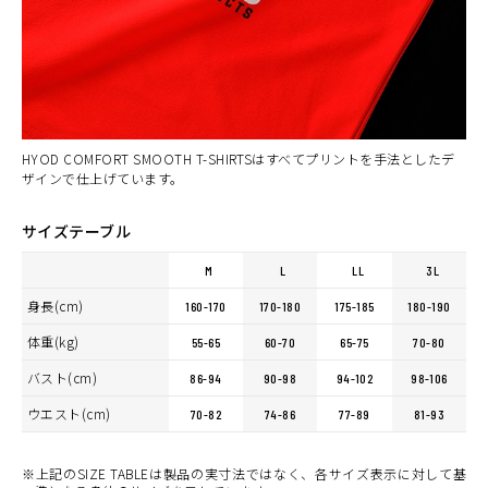
カートに入れる
L
(税込)
¥6,160
WHITE
カートに入れる
LL
(税込)
¥6,160
HYOD COMFORT SMOOTH T-SHIRTSはすべてプリントを手法としたデ
ザインで仕上げています。
サイズテーブル
M
L
LL
3L
身長(cm)
160-170
170-180
175-185
180-190
体重(kg)
55-65
60-70
65-75
70-80
バスト(cm)
86-94
90-98
94-102
98-106
ウエスト(cm)
70-82
74-86
77-89
81-93
※上記のSIZE TABLEは製品の実寸法ではなく、各サイズ表示に対して基