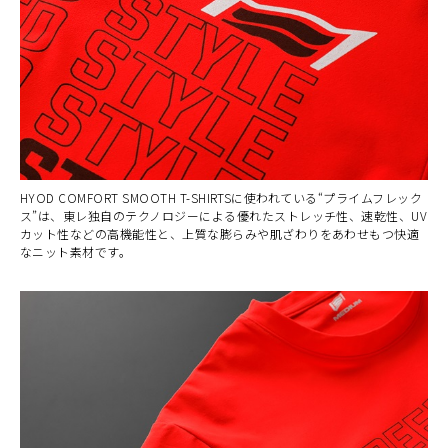
HYOD COMFORT SMOOTH T-SHIRTSに使われている“プライムフレック
ス”は、東レ独自のテクノロジーによる優れたストレッチ性、速乾性、UV
カット性などの高機能性と、上質な膨らみや肌ざわりをあわせもつ快適
なニット素材です。