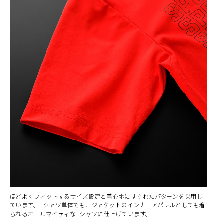
カラー・サイズ選択
BLACK
カートに入れる
M
(税込)
¥6,160
ほどよくフィットするサイズ設定と着心地にすぐれたパターンを採用し
ています。Tシャツ単体でも、ジャケットのインナーアパレルとしても着
られるオールマイティなTシャツに仕上げています。
BLACK