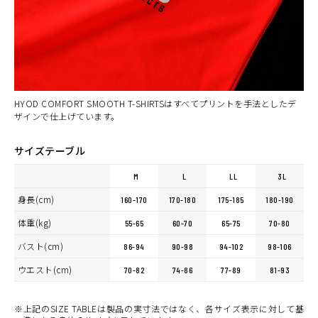
カートに入れる
L
(税込)
¥6,160
WHITE
カートに入れる
LL
(税込)
¥6,160
HYOD COMFORT SMOOTH T-SHIRTSはすべてプリントを手法としたデ
ザインで仕上げています。
サイズテーブル
M
L
LL
3L
身長(cm)
160-170
170-180
175-185
180-190
体重(kg)
55-65
60-70
65-75
70-80
バスト(cm)
86-94
90-98
94-102
98-106
ウエスト(cm)
70-82
74-86
77-89
81-93
※上記のSIZE TABLEは製品の実寸法ではなく、各サイズ表示に対して基