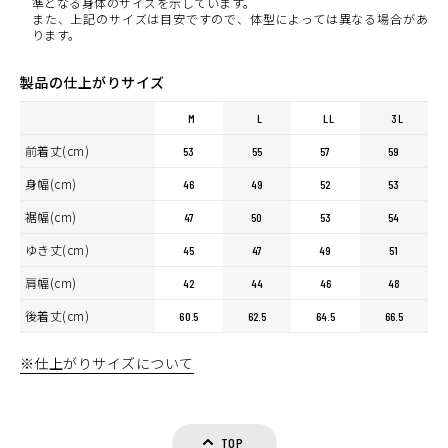
準となる身体のサイズを示しています。
また、上記のサイズは目安ですので、体型によっては異なる場合があ
ります。
製品の仕上がりサイズ
M
L
LL
3L
前着丈(cm)
53
55
57
59
身幅(cm)
46
49
52
53
裾幅(cm)
47
50
53
54
ゆき丈(cm)
45
47
49
51
肩幅(cm)
42
44
46
48
後着丈(cm)
60.5
62.5
64.5
66.5
※仕上がりサイズについて
TOP