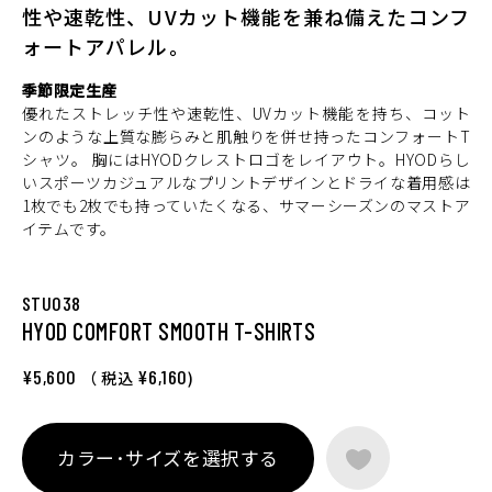
性や速乾性、UVカット機能を兼ね備えたコンフ
ォートアパレル。
季節限定生産
優れたストレッチ性や速乾性、UVカット機能を持ち、コット
ンのような上質な膨らみと肌触りを併せ持ったコンフォートT
シャツ。 胸にはHYODクレストロゴをレイアウト。HYODらし
いスポーツカジュアルなプリントデザインとドライな着用感は
1枚でも2枚でも持っていたくなる、サマーシーズンのマストア
イテムです。
STU038
HYOD COMFORT SMOOTH T-SHIRTS
¥5,600
¥6,160
（ 税込
)
カラー･サイズを選択する