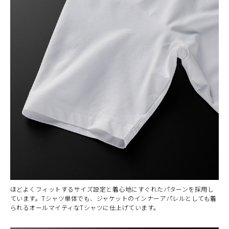
カラー・サイズ選択
BLACK
カートに入れる
ほどよくフィットするサイズ設定と着心地にすぐれたパターンを採用し
M
(税込)
¥6,160
ています。Tシャツ単体でも、ジャケットのインナーアパレルとしても着
られるオールマイティなTシャツに仕上げています。
BLACK
カートに入れる
L