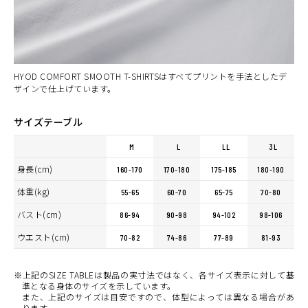
(税込)
¥6,160
WHITE
カートに入れる
LL
(税込)
¥6,160
HYOD COMFORT SMOOTH T-SHIRTSはすべてプリントを手法としたデ
ザインで仕上げています。
サイズテーブル
M
L
LL
3L
身長(cm)
160-170
170-180
175-185
180-190
体重(kg)
55-65
60-70
65-75
70-80
バスト(cm)
86-94
90-98
94-102
98-106
ウエスト(cm)
70-82
74-86
77-89
81-93
※上記のSIZE TABLEは製品の実寸法ではなく、各サイズ表示に対して基
準となる身体のサイズを示しています。
また、上記のサイズは目安ですので、体型によっては異なる場合があ
ります。