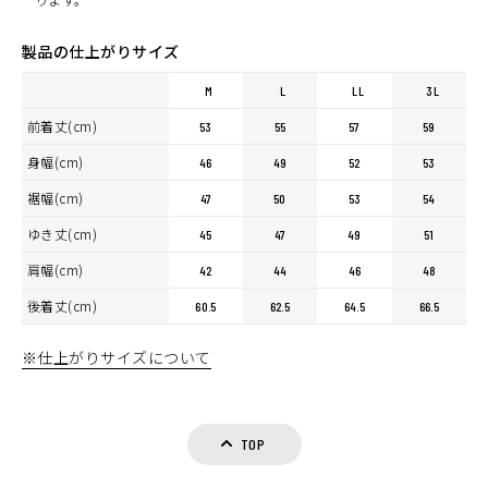
製品の仕上がりサイズ
M
L
LL
3L
前着丈(cm)
53
55
57
59
身幅(cm)
46
49
52
53
裾幅(cm)
47
50
53
54
ゆき丈(cm)
45
47
49
51
肩幅(cm)
42
44
46
48
後着丈(cm)
60.5
62.5
64.5
66.5
※仕上がりサイズについて
TOP