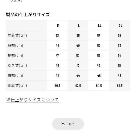
製品の仕上がりサイズ
M
L
LL
3L
前着丈(cm)
53
55
57
59
身幅(cm)
46
49
52
53
裾幅(cm)
47
50
53
54
ゆき丈(cm)
45
47
49
51
肩幅(cm)
42
44
46
48
後着丈(cm)
60.5
62.5
64.5
66.5
※仕上がりサイズについて
TOP