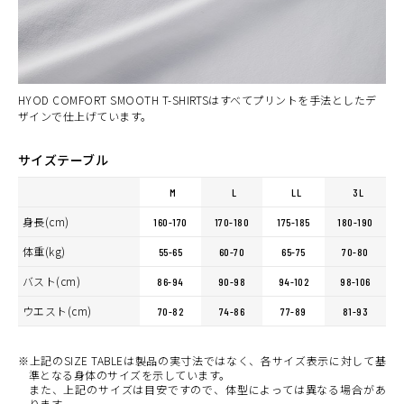
(税込)
¥6,160
WHITE
カートに入れる
LL
(税込)
¥6,160
HYOD COMFORT SMOOTH T-SHIRTSはすべてプリントを手法としたデ
ザインで仕上げています。
サイズテーブル
M
L
LL
3L
身長(cm)
160-170
170-180
175-185
180-190
体重(kg)
55-65
60-70
65-75
70-80
バスト(cm)
86-94
90-98
94-102
98-106
ウエスト(cm)
70-82
74-86
77-89
81-93
※上記のSIZE TABLEは製品の実寸法ではなく、各サイズ表示に対して基
準となる身体のサイズを示しています。
また、上記のサイズは目安ですので、体型によっては異なる場合があ
ります。