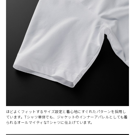
カラー・サイズ選択
BLACK
カートに入れる
ほどよくフィットするサイズ設定と着心地にすぐれたパターンを採用し
M
(税込)
¥6,160
ています。Tシャツ単体でも、ジャケットのインナーアパレルとしても着
られるオールマイティなTシャツに仕上げています。
BLACK
カートに入れる
L