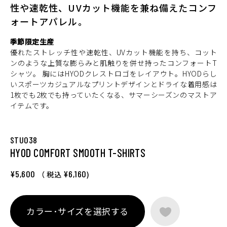
性や速乾性、UVカット機能を兼ね備えたコンフ
ォートアパレル。
季節限定生産
優れたストレッチ性や速乾性、UVカット機能を持ち、コット
ンのような上質な膨らみと肌触りを併せ持ったコンフォートT
シャツ。 胸にはHYODクレストロゴをレイアウト。HYODらし
いスポーツカジュアルなプリントデザインとドライな着用感は
1枚でも2枚でも持っていたくなる、サマーシーズンのマストア
イテムです。
STU038
HYOD COMFORT SMOOTH T-SHIRTS
¥5,600
¥6,160
（ 税込
)
カラー･サイズを選択する