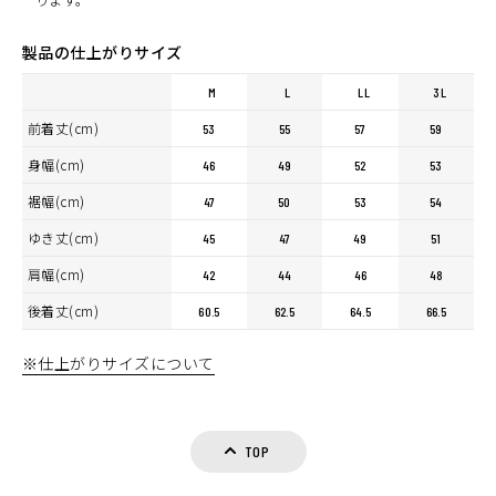
製品の仕上がりサイズ
M
L
LL
3L
前着丈(cm)
53
55
57
59
身幅(cm)
46
49
52
53
裾幅(cm)
47
50
53
54
ゆき丈(cm)
45
47
49
51
肩幅(cm)
42
44
46
48
後着丈(cm)
60.5
62.5
64.5
66.5
※仕上がりサイズについて
TOP