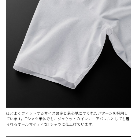
カラー・サイズ選択
BLACK
カートに入れる
ほどよくフィットするサイズ設定と着心地にすぐれたパターンを採用し
M
(税込)
¥6,160
ています。Tシャツ単体でも、ジャケットのインナーアパレルとしても着
られるオールマイティなTシャツに仕上げています。
BLACK
カートに入れる
L