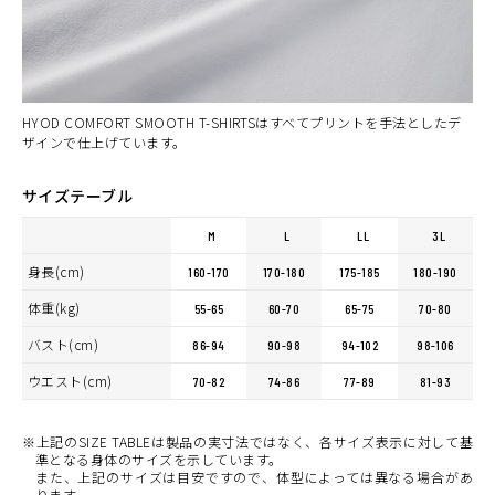
(税込)
¥6,160
WHITE
カートに入れる
LL
(税込)
¥6,160
HYOD COMFORT SMOOTH T-SHIRTSはすべてプリントを手法としたデ
ザインで仕上げています。
サイズテーブル
M
L
LL
3L
身長(cm)
160-170
170-180
175-185
180-190
体重(kg)
55-65
60-70
65-75
70-80
バスト(cm)
86-94
90-98
94-102
98-106
ウエスト(cm)
70-82
74-86
77-89
81-93
※上記のSIZE TABLEは製品の実寸法ではなく、各サイズ表示に対して基
準となる身体のサイズを示しています。
また、上記のサイズは目安ですので、体型によっては異なる場合があ
ります。