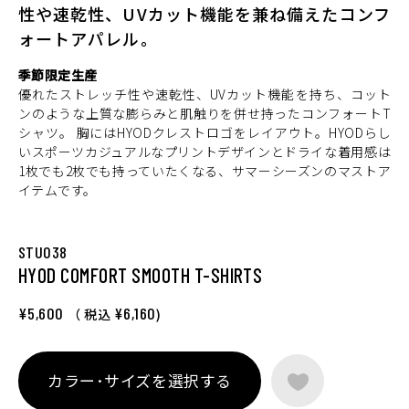
性や速乾性、UVカット機能を兼ね備えたコンフ
ォートアパレル。
季節限定生産
優れたストレッチ性や速乾性、UVカット機能を持ち、コット
ンのような上質な膨らみと肌触りを併せ持ったコンフォートT
シャツ。 胸にはHYODクレストロゴをレイアウト。HYODらし
いスポーツカジュアルなプリントデザインとドライな着用感は
1枚でも2枚でも持っていたくなる、サマーシーズンのマストア
イテムです。
STU038
HYOD COMFORT SMOOTH T-SHIRTS
¥5,600
¥6,160
（ 税込
)
カラー･サイズを選択する