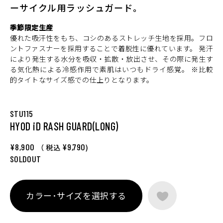
ーサイクル用ラッシュガード。
季節限定生産
優れた吸汗性をもち、コシのあるストレッチ生地を採用。フロ
ントファスナーを採用することで着脱性に優れています。 発汗
により発生する水分を吸収・拡散・放出させ、その際に発生す
る気化熱による冷感作用で素肌はいつもドライ感覚。 ※比較
的タイトなサイズ感での仕上りとなります。
STU115
HYOD iD RASH GUARD(LONG)
¥8,900
¥9,790
（ 税込
)
SOLDOUT
カラー･サイズを選択する