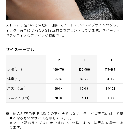
ストレッチ性のある生地に、胸にスピード・アイディデザインのグラフ
ィック、背中にはHYOD STYLEロゴをプリントしています。スポーティ
でアクティブなデザインが特徴です。
サイズテーブル
M
L
LL
身長(cm)
160-170
170-180
175-185
体重(kg)
55-65
60-70
65-75
バスト(cm)
86-94
90-98
94-102
ウエスト(cm)
70-82
74-86
77-89
※上記のSIZE TABLEは製品の実寸法ではなく、各サイズ表示に対して基
準となる身体のサイズを示しています。
また、上記のサイズは目安ですので、体型によっては異なる場合があ
ります。