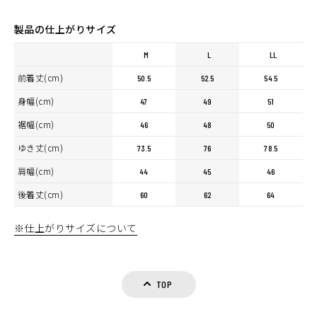
製品の仕上がりサイズ
M
L
LL
前着丈(cm)
50.5
52.5
54.5
身幅(cm)
47
49
51
裾幅(cm)
46
48
50
ゆき丈(cm)
73.5
76
78.5
肩幅(cm)
44
45
46
後着丈(cm)
60
62
64
カラー・サイズ選択
※仕上がりサイズについて
TOP