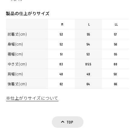
製品の仕上がりサイズ
M
L
LL
前着丈(cm)
53
55
57
カラー・サイズ選択
身幅(cm)
52
54
56
BLACK
裾幅(cm)
カートに入れる
51
53
55
M
(税込)
¥10,890
ゆき丈(cm)
83
85.5
88
BLACK
肩幅(cm)
48
49
50
カートに入れる
L
(税込)
¥10,890
後着丈(cm)
62
64
66
BLACK
※仕上がりサイズについて
カートに入れる
LL
(税込)
¥10,890
BLACK/GREY
カートに入れる
L
TOP
(税込)
¥10,890