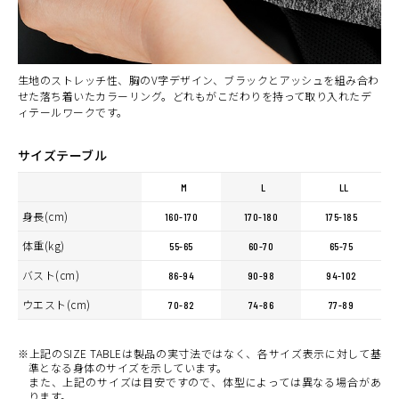
生地のストレッチ性、胸のV字デザイン、ブラックとアッシュを組み合わ
せた落ち着いたカラーリング。どれもがこだわりを持って取り入れたデ
ィテールワークです。
サイズテーブル
M
L
LL
身長(cm)
160-170
170-180
175-185
体重(kg)
55-65
60-70
65-75
バスト(cm)
86-94
90-98
94-102
ウエスト(cm)
70-82
74-86
77-89
※上記のSIZE TABLEは製品の実寸法ではなく、各サイズ表示に対して基
準となる身体のサイズを示しています。
また、上記のサイズは目安ですので、体型によっては異なる場合があ
ります。