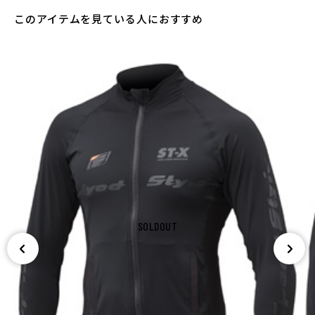
GREY/BLACK
このアイテムを見ている人におすすめ
カートに入れる
M
(税込)
¥10,890
SOLDOUT