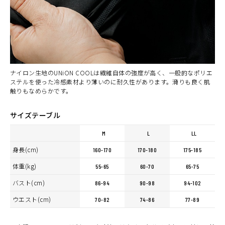
ナイロン生地のUNiON COOLは繊維自体の強度が高く、一般的なポリエ
ステルを使った冷感素材より薄いのに耐久性があります。滑りも良く肌
触りもなめらかです。
サイズテーブル
M
L
LL
身長(cm)
160-170
170-180
175-185
体重(kg)
55-65
60-70
65-75
バスト(cm)
86-94
90-98
94-102
ウエスト(cm)
70-82
74-86
77-89