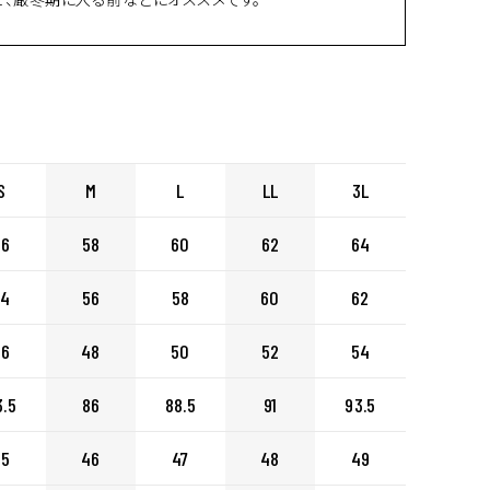
S
M
L
LL
3L
56
58
60
62
64
54
56
58
60
62
46
48
50
52
54
3.5
86
88.5
91
93.5
45
46
47
48
49