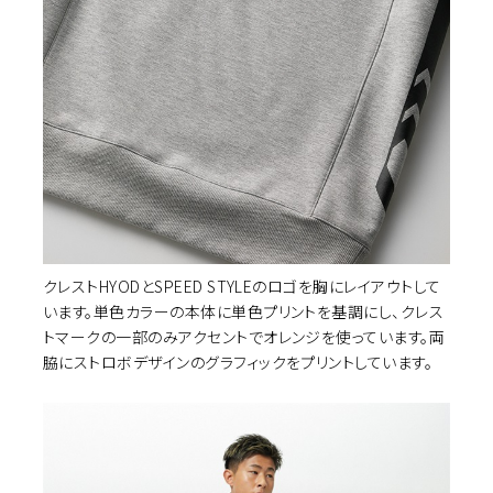
クレストHYODとSPEED STYLEのロゴを胸にレイアウトして
イズ選択
います。単色カラーの本体に単色プリントを基調にし、クレス
トマークの一部のみアクセントでオレンジを使っています。両
脇にストロボデザインのグラフィックをプリントしています。
カ
ASH
S
¥12,100
(税込)
カ
NAVY
S
¥12,100
(税込)