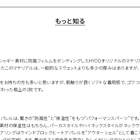
もっと知る
ャギー素材に防風フィルムをボンディングしたHYODオリジナルのマテリ
したこのマテリアルは、一般的なスウェットよりも多少の厚みはありますが
ージをお持ちの方も多いと思いますが、肌触りが良くソフトな着用感で、ゴワ
わった極上の1枚です。
パレルは、驚きの“防風性”と“保温性”をもつ“パフォーマンスパーツ”で
。素材の保温性はもちろん、パーカスタイルやハイネックスタイルがネックウ
アリングはウインドブロックヒートアパレルを“アウターシェル”として着
ングが完成します。着やすさと安全性を両立したレイヤリングのひとつとし