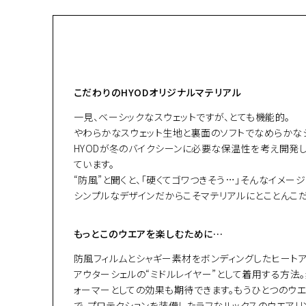
こだわりのHYODオリジナルマテリアル
一見、ベーシックなスウェットですが、とても機能的。
やわらかなスウェット生地と裏面のソフトでなめらかなシ
HYODが冬のバイクシーンに必要な保温性を考え開発
ています。
“防風”と聞くと、「硬くてゴワつきそう…」そんなイメ
シンプルなデザインだからこそマテリアルにとことんこだ
もっとこのウエアを楽しむために…
防風フィルムとシャギー素材をボンディングしたヒートア
アウターシェルの“ミドルレイヤー”として着用する方法
ォーマーとしての効果も期待できます。もうひとつのウエ
で、プロテクションを装備したラフなルックスのウエアリ