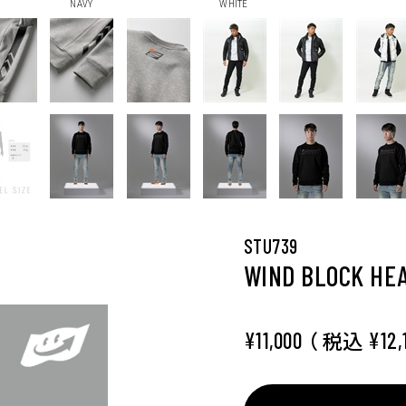
NAVY
WHITE
STU739
WIND BLOCK HEA
（ 税込
¥11,000
¥12,