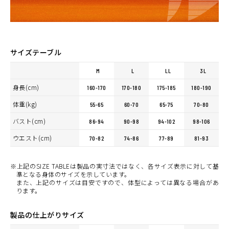
サイズテーブル
M
L
LL
3L
身長(cm)
160-170
170-180
175-185
180-190
体重(kg)
55-65
60-70
65-75
70-80
バスト(cm)
86-94
90-98
94-102
98-106
ウエスト(cm)
70-82
74-86
77-89
81-93
※上記のSIZE TABLEは製品の実寸法ではなく、各サイズ表示に対して基
準となる身体のサイズを示しています。
また、上記のサイズは目安ですので、体型によっては異なる場合があ
ります。
製品の仕上がりサイズ