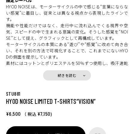
限定レーベル
HYOD NOISEは、モーターサイクルの中で感じる“言葉にならな
い感覚”に着目し、従来とは異なる視点から表現したラインで
す。
機能や性能だけではなく、走行中に流れ込んでくる視界や空
気、スピードの中で生まれる意識の変化。そうした感覚を“NOI
SE”として捉え、グラフィックとして再構成しています。
モーターサイクルの本質にある“遊び”や“感覚”に改めて向き合
い、それを別の方法で可視化することで、これまでにないHYO
Dの側面を提示しています。
素材にはコットンとポリエステルを50％ずつ使用し、吸汗速乾
性とTシャツ本来の質感を両立。シワになりにくく、日常でも
扱いやすいのが特徴です。シルエットはHYOD COOL Tよりも
続きを読む
ややゆとりを持たせ、ライディング時の動きやすさとリラック
スした着用感を両立しています。
STU881
本ラインは少量生産の限定レーベルとして展開。
HYOD NOISE LIMITED T-SHIRTS“VISION”
モーターサイクルのある世界を、もう一つの側面から体感でき
る一着です。
¥6,500
¥7,150
（ 税込
)