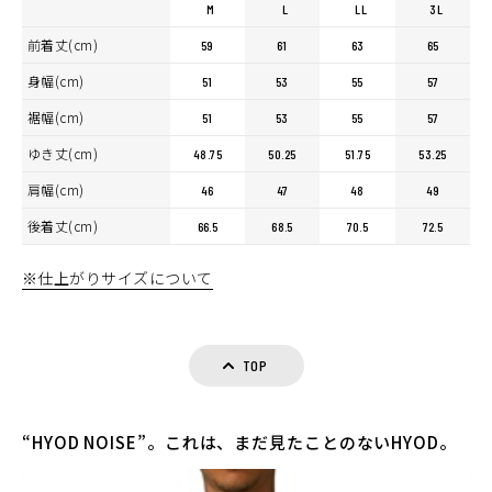
M
L
LL
3L
前着丈(cm)
59
61
63
65
身幅(cm)
51
53
55
57
裾幅(cm)
51
53
55
57
ゆき丈(cm)
48.75
50.25
51.75
53.25
肩幅(cm)
46
47
48
49
後着丈(cm)
66.5
68.5
70.5
72.5
※仕上がりサイズについて
TOP
“HYOD NOISE”。これは、まだ見たことのないHYOD。