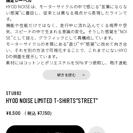
限定レーベル
HYOD NOISEは、モーターサイクルの中で感じる“言葉にならな
い感覚”に着目し、従来とは異なる視点から表現したラインで
す。
機能や性能だけではなく、走行中に流れ込んでくる視界や空
気、スピードの中で生まれる意識の変化。そうした感覚を“NOI
SE”として捉え、グラフィックとして再構成しています。
モーターサイクルの本質にある“遊び”や“感覚”に改めて向き合
い、それを別の方法で可視化することで、これまでにないHYO
Dの側面を提示しています。
素材にはコットンとポリエステルを50％ずつ使用し、吸汗速乾
性とTシャツ本来の質感を両立。シワになりにくく、日常でも
扱いやすいのが特徴です。シルエットはHYOD COOL Tよりも
続きを読む
ややゆとりを持たせ、ライディング時の動きやすさとリラック
スした着用感を両立しています。
STU882
本ラインは少量生産の限定レーベルとして展開。
HYOD NOISE LIMITED T-SHIRTS“STREET”
モーターサイクルのある世界を、もう一つの側面から体感でき
る一着です。
¥6,500
¥7,150
（ 税込
)