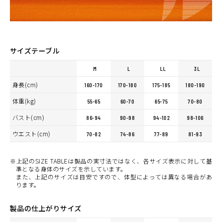
サイズテーブル
M
L
LL
3L
身長(cm)
160-170
170-180
175-185
180-190
体重(kg)
55-65
60-70
65-75
70-80
バスト(cm)
86-94
90-98
94-102
98-106
ウエスト(cm)
70-82
74-86
77-89
81-93
※上記のSIZE TABLEは製品の実寸法ではなく、各サイズ表示に対して基
準となる身体のサイズを示しています。
また、上記のサイズは目安ですので、体型によっては異なる場合があ
ります。
製品の仕上がりサイズ