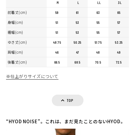
M
L
LL
3L
前着丈(cm)
59
61
63
65
身幅(cm)
51
53
55
57
裾幅(cm)
51
53
55
57
ゆき丈(cm)
48.75
50.25
51.75
53.25
肩幅(cm)
46
47
48
49
後着丈(cm)
66.5
68.5
70.5
72.5
※仕上がりサイズについて
TOP
“HYOD NOISE”。これは、まだ見たことのないHYOD。