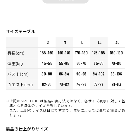
ーの役割を果たすため、ミドルレイヤー+ネックウォーマーとして
の効果も期待できます。もうひとつのウエアリングはウインドブロ
ックヒートアパレルを“アウターシェル”として着こなす方法です。
内側にプロテクトシャツを着用することで、プロテクションを装備
したラフなルックスのウエアリングが完成します。着やすさと安全
性を両立したレイヤリングのひとつとして、厳冬期に入る前などに
サイズテーブル
オススメです。
S
M
L
LL
3L
身長(cm)
155-160
160-170
170-180
175-185
180-190
体重(kg)
45-55
55-65
60-70
65-75
70-80
バスト(cm)
80-88
86-94
90-98
94-102
98-106
ウエスト(cm)
62-70
70-82
74-86
77-89
81-93
※上記のSIZE TABLEは製品の実寸法ではなく、各サイズ表示に対して基
準となる身体のサイズを示しています。
また、上記のサイズは目安ですので、体型によっては異なる場合があ
ります。
製品の仕上がりサイズ