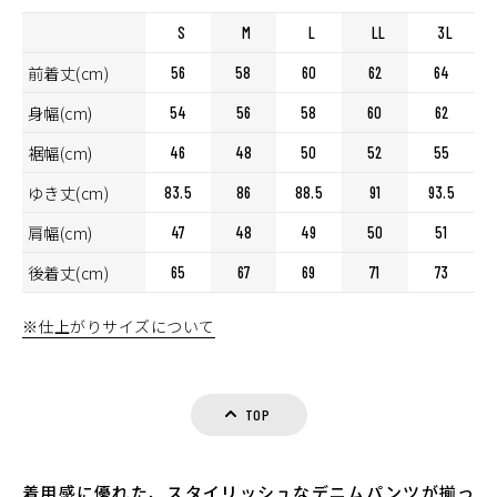
S
M
L
LL
3L
前着丈(cm)
56
58
60
62
64
身幅(cm)
54
56
58
60
62
裾幅(cm)
46
48
50
52
55
ゆき丈(cm)
83.5
86
88.5
91
93.5
肩幅(cm)
47
48
49
50
51
後着丈(cm)
65
67
69
71
73
※仕上がりサイズについて
TOP
着用感に優れた、スタイリッシュなデニムパンツが揃っ