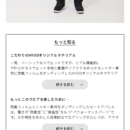
WHITE
カートに入れる
S
(税込)
¥14,190
もっと知る
こだわりのHYODオリジナルマテリアル
一見、ベーシックなスウェットですが、とても機能的。
やわらかなスウェット生地と裏面のソフトでなめらかなシャギー素
材に防風フィルムをボンディングしたHYODオリジナルのマテリア
ルを採用。
HYODが冬のバイクシーンに必要な保温性を考え開発したこのマテ
続きを読む
リアルは、一般的なスウェットよりも多少の厚みはありますが、防
風性・防寒性に加え、程よいストレッチ性も兼ね備えています。
“防風”と聞くと、「硬くてゴワつきそう…」そんなイメージをお持
もっとこのウエアを楽しむために…
ちの方も多いと思いますが、肌触りが良くソフトな着用感で、ゴワ
防風フィルムとシャギー素材をボンディングしたヒートアパレル
つき感も少なくすっきりと着用いただけます。
は、驚きの“防風性”と“保温性”をもつ“パフォーマンスパーツ”で
シンプルなデザインだからこそマテリアルにとことんこだわった極
す。その特性を生かした効果的なウエアリングのひとつが、アウタ
上の1枚です。
ーシェルの“ミドルレイヤー”として着用する方法。素材の保温性は
もちろん、パーカスタイルやハイネックスタイルがネックウォーマ
続きを読む